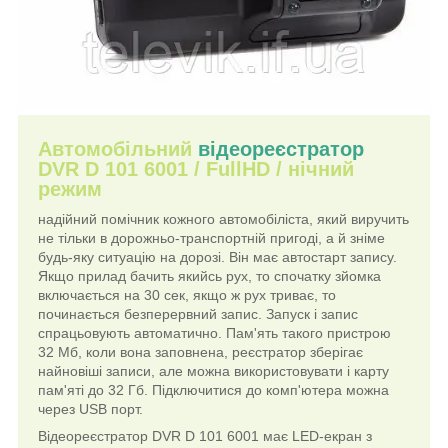
Автомобільний
відеореєстратор
DVR D 101 6001 / FullHD / нічний
режим
надійний помічник кожного автомобіліста, який виручить
не тільки в дорожньо-транспортній пригоді, а й зніме
будь-яку ситуацію на дорозі. Він має автостарт запису.
Якщо прилад бачить якийсь рух, то спочатку зйомка
включається на 30 сек, якщо ж рух триває, то
починається безперервний запис. Запуск і запис
спрацьовують автоматично. Пам'ять такого пристрою
32 Мб, коли вона заповнена, реєстратор зберігає
найновіші записи, але можна використовувати і карту
пам'яті до 32 Гб. Підключитися до комп'ютера можна
через USB порт.
Відеореєстратор DVR D 101 6001 має LED-екран з