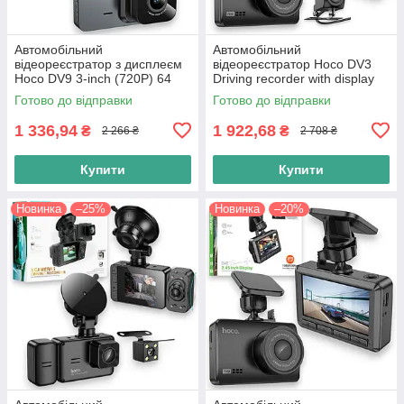
Автомобільний
Автомобільний
відеореєстратор з дисплеєм
відеореєстратор Hoco DV3
Hoco DV9 3-inch (720P) 64
Driving recorder with display
Гбіт-з автореєстратор,
Відеореєстратор для авто,
Готово до відправки
Готово до відправки
чорний
чорний
1 336,94
1 922,68
₴
₴
2 266 ₴
2 708 ₴
Купити
Купити
Новинка
–25%
Новинка
–20%