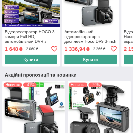
Відеореєстратор HOCO 3
Автомобільний
Віде
камери Full HD,
відеореєстратор з
Hoco
автомобільний DVR з
дисплеєм Hoco DV9 3-inch
екра
нічною зйомкою, G-
(720P) 64 Гбіт-з
каме
1 648
1 336,94
2 1
₴
₴
2 060 ₴
2 266 ₴
сенсором, кут огляду
автореєстратор, чорний
чор
145°, 128 ГБ, чорний
Купити
Купити
Акційні пропозиції та новинки
Новинка
–41%
Новинка
–29%