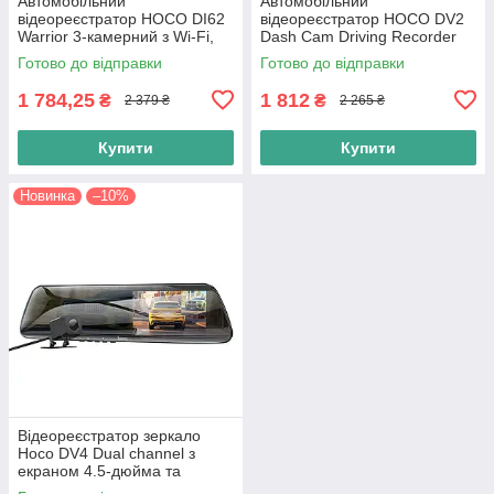
Автомобільний
Автомобільний
відеореєстратор HOCO DI62
відеореєстратор HOCO DV2
Warrior 3-камерний з Wi-Fi,
Dash Cam Driving Recorder
720p фронт/480p зад/480p
Відеореєстратор для авто з
Готово до відправки
Готово до відправки
салон, 2" дисплей
дисплеєм, чорний
1 784,25
1 812
₴
₴
2 379 ₴
2 265 ₴
Купити
Купити
Новинка
–10%
Відеореєстратор зеркало
Hoco DV4 Dual channel з
екраном 4.5-дюйма та
камерою заднього виду,