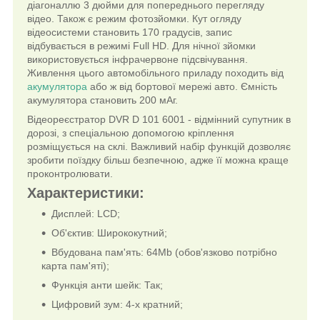
діагоналлю 3 дюйми для попереднього перегляду
відео. Також є режим фотозйомки. Кут огляду
відеосистеми становить 170 градусів, запис
відбувається в режимі Full HD. Для нічної зйомки
використовується інфрачервоне підсвічування.
Живлення цього автомобільного приладу походить від
акумулятора
або ж від бортової мережі авто. Ємність
акумулятора становить 200 мАг.
Відеореєстратор DVR D 101 6001 - відмінний супутник в
дорозі, з спеціальною допомогою кріплення
розміщується на склі. Важливий набір функцій дозволяє
зробити поїздку більш безпечною, адже її можна краще
проконтролювати.
Характеристики:
Дисплей: LCD;
Об'єктив: Ширококутний;
Вбудована пам'ять: 64Mb (обов'язково потрібно
карта пам'яті);
Функція анти шейк: Так;
Цифровий зум: 4-х кратний;