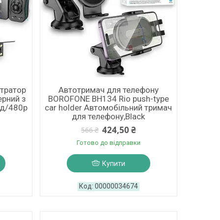
стратор
Автотримач для телефону
ерний з
BOROFONE BH134 Rio push-type
ад/480p
car holder Автомобільний тримач
для телефону,Black
424,50 ₴
566 ₴
Готово до відправки
Купити
00000034674