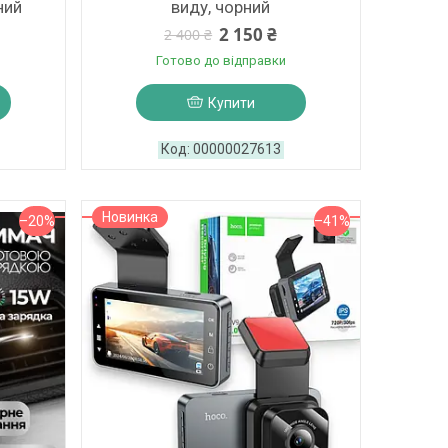
ний
виду, чорний
2 150 ₴
2 400 ₴
Готово до відправки
Купити
00000027613
Новинка
–20%
–41%