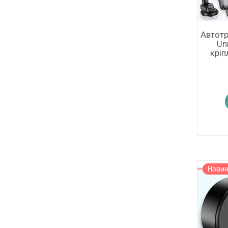
Автотр
Un
кріп
Нови