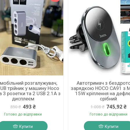
мобільний розгалужувач,
Автотримач з бездрот
UB трійник у машину Hoco
зарядкою HOCO CA91 з 
а 3 розетки та 2 USB 2.1A з
15W кріплення на дефле
дисплеєм
срібний
493 ₴
745,92 ₴
850 ₴
1 008 ₴
Готово до відправки
Готово до відправки
Купити
Купити