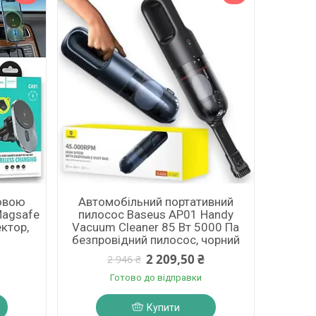
овою
Автомобільний портативний
Magsafe
пилосос Baseus AP01 Handy
ктор,
Vacuum Cleaner 85 Вт 5000 Па
безпровідний пилосос, чорний
2 209,50 ₴
2 946 ₴
Готово до відправки
Купити