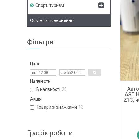
Спорт, туризм
Обмін та повернення
Фільтри
Ціна
Наявність
Авто
В наявності
20
АЗП H
Акція
Z13, н
Товари зі знижками
13
Графік роботи