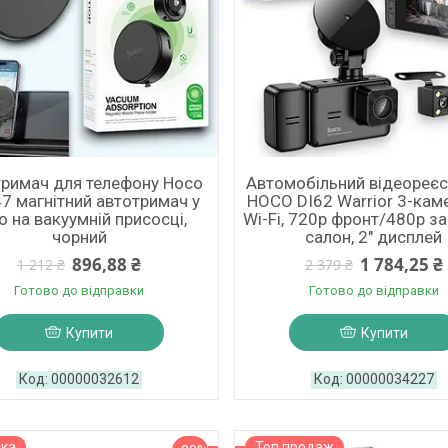
римач для телефону Hoco
Автомобільний відеореє
7 магнітний автотримач у
HOCO DI62 Warrior 3-кам
о на вакуумній присосці,
Wi-Fi, 720p фронт/480p з
чорний
салон, 2" дисплей
896,88 ₴
1 784,25 ₴
1 212 ₴
2 379 ₴
Готово до відправки
Готово до відправки
Купити
Купити
00000032612
00000034227
нка
Топ продаж