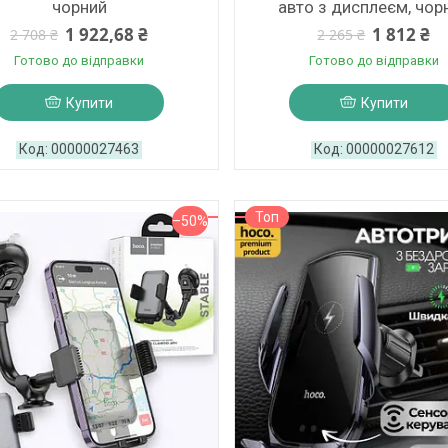
чорний
авто з дисплеєм, чор
1 922,68 ₴
1 812 ₴
2 708 ₴
2 265 ₴
Готово до відправки
Готово до відправки
Купити
Купити
00000027463
00000027612
Топ
–50%