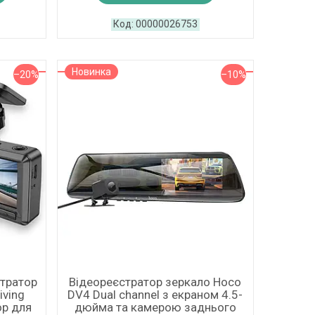
00000026753
Новинка
–20%
–10%
стратор
Відеореєстратор зеркало Hoco
iving
DV4 Dual channel з екраном 4.5-
ор для
дюйма та камерою заднього