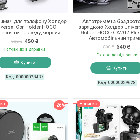
имач для телефону Холдер
Автотримач з бездрот
iversal Car Holder HOCO
зарядкою Холдер Univers
лення на торпеду, чорний
Holder HOCO CA202 Plu
Автомобільний трим
450 ₴
900 ₴
640 ₴
800 ₴
Готово до відправки
Готово до відправки
Купити
Купити
00000028437
00000029628
нка
Новинка
–26%