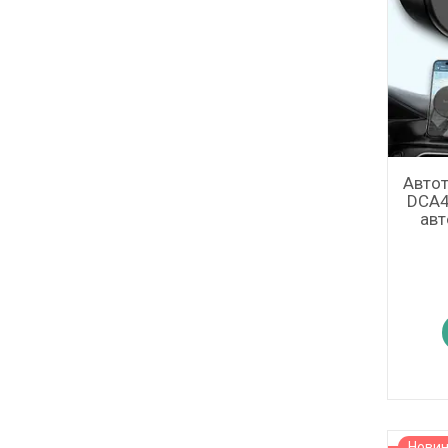
Автот
DCA4
авт
Нови