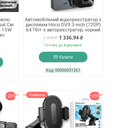
овою
Автомобільний відеореєстратор з
al Car
дисплеєм Hoco DV9 3-inch (720P)
s 15W
64 Гбіт-з автореєстратор, чорний
ач
1 336,94 ₴
2 266 ₴
Готово до відправки
Купити
00000031261
Новинка
–25%
–25%