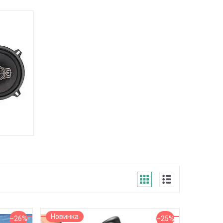
1
Новинка
–26%
–25%