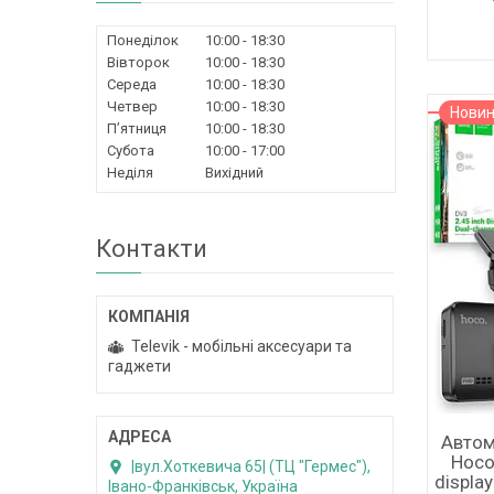
Понеділок
10:00
18:30
Вівторок
10:00
18:30
Середа
10:00
18:30
Четвер
10:00
18:30
Нови
Пʼятниця
10:00
18:30
Субота
10:00
17:00
Неділя
Вихідний
Контакти
Televik - мобільні аксесуари та
гаджети
Автом
Hoco
|вул.Хоткевича 65| (ТЦ "Гермес"),
displa
Івано-Франківськ, Україна