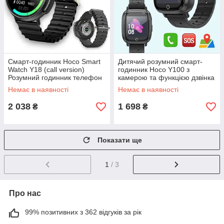
Смарт-годинник Hoco Smart
Дитячий розумний смарт-
Watch Y18 (call version)
годинник Hoco Y100 з
Розумний годинник телефон
камерою та функцією дзвінка
з магнітною зарядкою,
Розумний годинник з GPS,
Немає в наявності
Немає в наявності
чорний
чорний
2 038
1 698
₴
₴
Показати ще
1
/ 3
Про нас
99% позитивних з 362 відгуків за рік