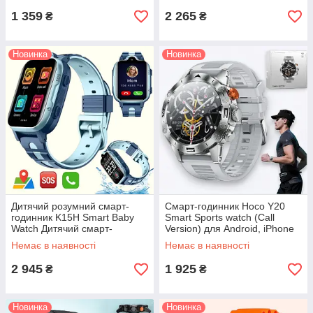
1 359
2 265
₴
₴
Новинка
Новинка
Дитячий розумний смарт-
Смарт-годинник Hoco Y20
годинник K15H Smart Baby
Smart Sports watch (Call
Watch Дитячий смарт-
Version) для Android, iPhone
годинник з GPS і функцією
розумний годинник телефон
Немає в наявності
Немає в наявності
дзвінка, голубий
з функцією дзвінка
2 945
1 925
₴
₴
Новинка
Новинка