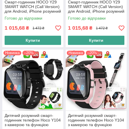
Смарт-годинник HOCO Y29
Смарт-годинник HOCO Y29
SMART WATCH (Call Version)
SMART WATCH (Call Version)
для Android, iPhone розумний
для Android, iPhone розумний
годинник телефон із
годинник телефон із
Готово до відправки
Готово до відправки
функцією дзвінка
функцією дзвінка
1 015,68
1 015,68
₴
₴
1 472 ₴
1 472 ₴
Купити
Купити
Новинка
–20%
Новинка
–20%
Дитячий розумний смарт-
Дитячий розумний смарт-
годинник телефон Hoco Y104
годинник телефон Hoco Y104
з камерою та функцією
з камерою та функцією