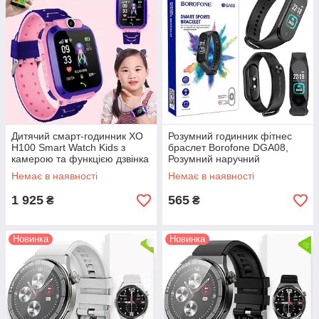
Дитячий смарт-годинник XO
Розумний годинник фітнес
H100 Smart Watch Kids з
браслет Borofone DGA08,
камерою та функцією дзвінка
Розумний наручний
Розумний годинник з GPS-
спортивний фітнес годинник
Немає в наявності
Немає в наявності
трекером, рожевий
з пульсометром і тонометром
1 925
565
₴
₴
Новинка
Новинка