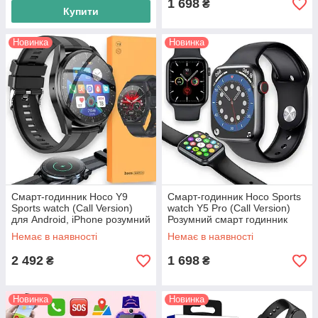
1 698
₴
Купити
Новинка
Новинка
Смарт-годинник Hoco Y9
Смарт-годинник Hoco Sports
Sports watch (Call Version)
watch Y5 Pro (Call Version)
для Android, iPhone розумний
Розумний смарт годинник
годинник з підтримкою
телефон, чорний
Немає в наявності
Немає в наявності
дзвінків, чорний
2 492
1 698
₴
₴
Новинка
Новинка