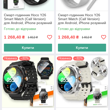
Смарт-годинник Hoco Y26
Смарт-годинник Hoco Y26
Smart Watch (Call Version)
Smart Watch (Call Version)
для Android, iPhone розумний
для Android, iPhone розумний
годинник телефон з
годинник телефон з
Готово до відправки
Готово до відправки
функцією дзвінка чорний
функцією дзвінка
1 268,40
1 268,40
₴
₴
1 812 ₴
1 812 ₴
Купити
Купити
Новинка
–31%
Новинка
–31%