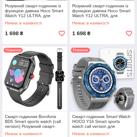
Розумний смарт-годинник із
Розумний смарт-годинник із
функцією дзвінка Hoco Smart
функцією дзвінка Hoco Smart
Watch Y12 ULTRA, для
Watch Y12 ULTRA, для
Android, iPhone, чорний
Android, iPhone,
Немає в наявності
Немає в наявності
помаранчевий
1 698
1 698
₴
₴
Новинка
Новинка
Смарт-годинник Borofone
Смарт-годинник Smart Watch
BD5 Smart sports watch (call
HOCO Y16 Smart sports
version) Розумний смарт-
watch call version для
годинник телефон, Black
Android, iPhone розумний
Немає в наявності
Немає в наявності
годинник, сірий