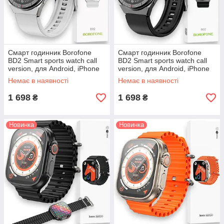
Смарт годинник Borofone
Смарт годинник Borofone
BD2 Smart sports watch call
BD2 Smart sports watch call
version, для Android, iPhone
version, для Android, iPhone
розумний годинник з
розумний годинник з
Немає в наявності
Немає в наявності
функцією дзвінка
функцією дзвінка
1 698
1 698
₴
₴
Новинка
Новинка