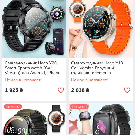
Смарт-годинник Hoco Y20
Смарт-годинник Hoco Y18
Smart Sports watch (Call
Call Version Розумний
Version) для Android, iPhone
годинник телефон з
розумний годинник телефон
магнітною зарядкою, золотий
Немає в наявності
Немає в наявності
з функцією дзвінка
1 925
2 038
₴
₴
Новинка
Новинка