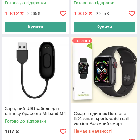
дзвінка Розумний годинник з
дзвінка Розумний годинник з
Готово до відправки
Готово до відправки
4G, GPS, чорний
4G, GPS, рожевий
1 812
1 812
₴
₴
2 265 ₴
2 265 ₴
Купити
Купити
Новинка
Зарядний USB кабель для
фітнесу браслета Mi band M4
Смарт-годинник Borofone
BD1 smart sports watch call
Готово до відправки
version Розумний смарт
годинник телефон, Чорний
107
Немає в наявності
₴