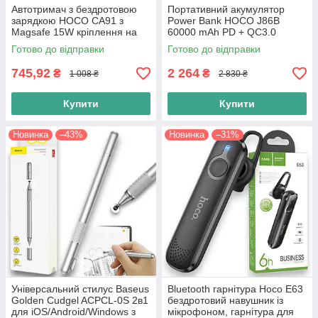
Автотримач з бездротовою
Портативний акумулятор
зарядкою HOCO CA91 з
Power Bank HOCO J86B
Magsafe 15W кріплення на
60000 mAh PD + QC3.0
дефлектор, срібний
22.5W Павербанк зі швидким
Готово до відправки
Готово до відправки
заряджанням і ліхтариком,
чорний
745,92
2 264
₴
₴
1 008 ₴
2 830 ₴
Купити
Купити
Новинка
–43%
Новинка
–31%
Універсальний стилус Baseus
Bluetooth гарнітура Hoco E63
Golden Cudgel ACPCL-0S 2в1
бездротовий навушник із
для iOS/Android/Windows з
мікрофоном, гарнітура для