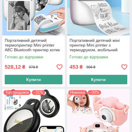
Портативний дитячий
Портативний дитячий міні
термопринтер Mini printer
принтер Mini printer з
A8C Bluetooth принтер котик
термодруком, мобільний
для друку, голубий
термопринтер котик для
Готово до відправки
Готово до відправки
друку, Рожевий
528,12
453
₴
₴
978 ₴
906 ₴
Купити
Купити
Топ продажів
–31%
Новинка
–30%