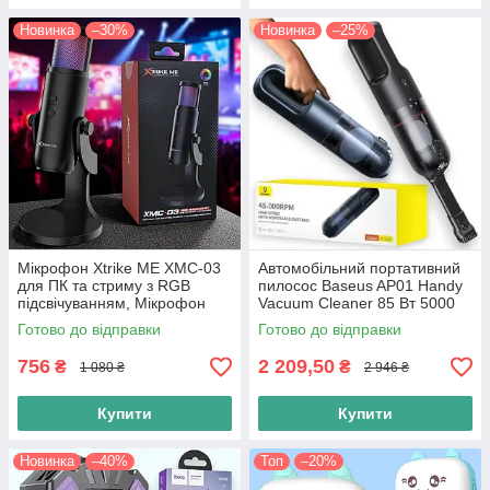
Новинка
–30%
Новинка
–25%
Мікрофон Xtrike ME XMC-03
Автомобільний портативний
для ПК та стриму з RGB
пилосос Baseus AP01 Handy
підсвічуванням, Мікрофон
Vacuum Cleaner 85 Вт 5000
ігровий, Мікрофон для
Па безпровідний пилосос,
Готово до відправки
Готово до відправки
стриму, чорний
чорний
756
2 209,50
₴
₴
1 080 ₴
2 946 ₴
Купити
Купити
Новинка
–40%
Топ
–20%