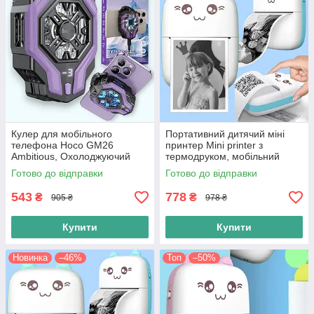
Кулер для мобільного
Портативний дитячий міні
телефона Hoco GM26
принтер Mini printer з
Ambitious, Охолоджуючий
термодруком, мобільний
мобільний кулер-вентилятор
термопринтер котик для
Готово до відправки
Готово до відправки
для смартфона, чорний
друку, Блакитний
543
778
₴
₴
905 ₴
978 ₴
Купити
Купити
Новинка
–46%
Топ
–50%