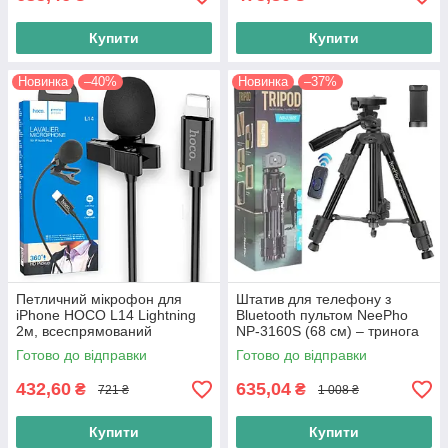
Купити
Купити
Новинка
–40%
Новинка
–37%
Петличний мікрофон для
Штатив для телефону з
iPhone HOCO L14 Lightning
Bluetooth пультом NeePho
2м, всеспрямований
NP-3160S (68 см) – тринога
мікрофон для запису, стріму
для зйомки, селфі, блогів
Готово до відправки
Готово до відправки
та інтерв’ю, чорний
432,60
635,04
₴
₴
721 ₴
1 008 ₴
Купити
Купити