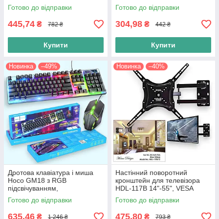
ручкою для письма
телефона й авто, чорна
Готово до відправки
Готово до відправки
(сріблястий)
445,74
304,98
₴
₴
782 ₴
442 ₴
Купити
Купити
Новинка
–49%
Новинка
–40%
Дротова клавіатура і миша
Настінний поворотний
Hoco GM18 з RGB
кронштейн для телевізора
підсвічуванням,
HDL-117B 14"-55", VESA
Комп'ютерний комплект для
200x200, до 50 кг, чорний
Готово до відправки
Готово до відправки
геймерів, чорна
635,46
475,80
₴
₴
1 246 ₴
793 ₴