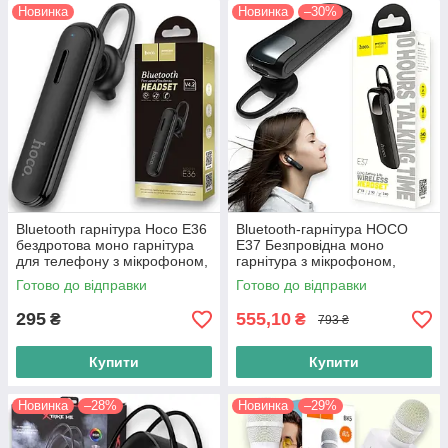
Новинка
Новинка
–30%
Bluetooth гарнітура Hoco E36
Bluetooth-гарнітура HOCO
бездротова моно гарнітура
E37 Безпровідна моно
для телефону з мікрофоном,
гарнітура з мікрофоном,
чорна
Bluetooth 4.1, до 15 годин
Готово до відправки
Готово до відправки
розмови, чорний
295
555,10
₴
₴
793 ₴
Купити
Купити
Новинка
–28%
Новинка
–29%