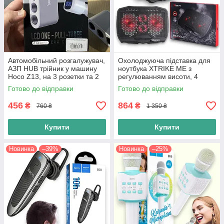
Автомобільний розгалужувач,
Охолоджуюча підставка для
АЗП HUB трійник у машину
ноутбука XTRIKE ME з
Hoco Z13, на 3 розетки та 2
регулюванням висоти, 4
USB 2.1A з дисплеєм
вентилятори, підсвітка, до 16"
Готово до відправки
Готово до відправки
456
864
₴
₴
760 ₴
1 350 ₴
Купити
Купити
Новинка
–39%
Новинка
–25%