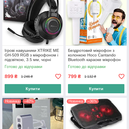
Ігрові навушники XTRIKE ME
Бездротовий мікрофон з
GH-509 RGB з мікрофоном і
колонкою Hoco Cantando
підсвіткою, 3.5 мм, чорні
Bluetooth караоке мікрофон
колонка, білий
Готово до відправки
Готово до відправки
899
799
₴
₴
1 246 ₴
1 132 ₴
Купити
Купити
Новинка
–40%
Новинка
–36%