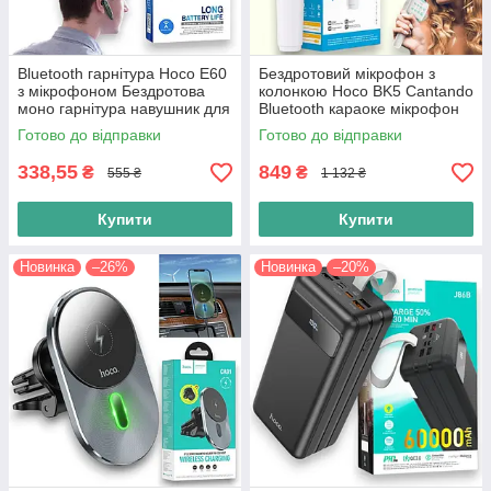
Bluetooth гарнітура Hoco E60
Бездротовий мікрофон з
з мікрофоном Бездротова
колонкою Hoco BK5 Cantando
моно гарнітура навушник для
Bluetooth караоке мікрофон
розмов, 10 год роботи,
колонка, біло-блакитна
Готово до відправки
Готово до відправки
сенсорне керування
338,55
849
₴
₴
555 ₴
1 132 ₴
Купити
Купити
Новинка
–26%
Новинка
–20%