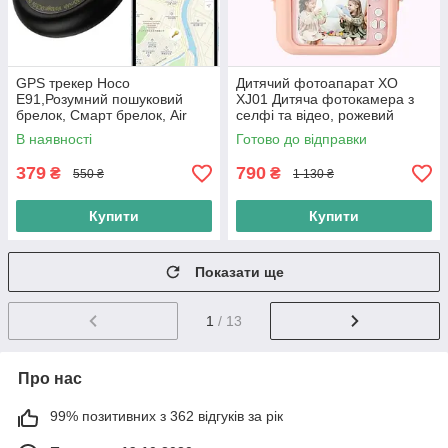
GPS трекер Hoco
Дитячий фотоапарат XO
E91,Розумний пошуковий
XJ01 Дитяча фотокамера з
брелок, Смарт брелок, Air
селфі та відео, рожевий
Tag, локатор, Білий
В наявності
Готово до відправки
379
790
₴
₴
550 ₴
1 130 ₴
Купити
Купити
Показати ще
1
/ 13
Про нас
99% позитивних з 362 відгуків за рік