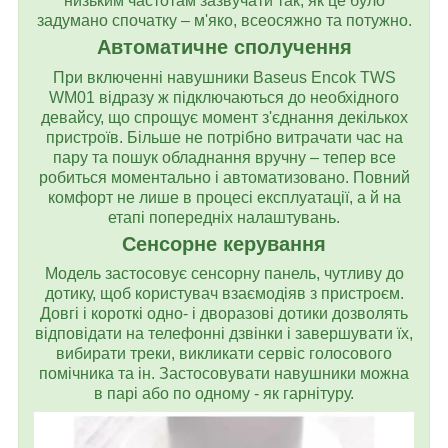
низьким частотам зазвучати так, як це було
задумано спочатку – м'яко, всеосяжно та потужно.
Автоматичне сполучення
При включенні навушники Baseus Encok TWS
WM01 відразу ж підключаються до необхідного
девайсу, що спрощує момент з'єднання декількох
пристроїв. Більше не потрібно витрачати час на
пару та пошук обладнання вручну – тепер все
робиться моментально і автоматизовано. Повний
комфорт не лише в процесі експлуатації, а й на
етапі попередніх налаштувань.
Сенсорне керування
Модель застосовує сенсорну панель, чутливу до
дотику, щоб користувач взаємодіяв з пристроєм.
Довгі і короткі одно- і дворазові дотики дозволять
відповідати на телефонні дзвінки і завершувати їх,
вибирати треки, викликати сервіс голосового
помічника та ін. Застосовувати навушники можна
в парі або по одному - як гарнітуру.