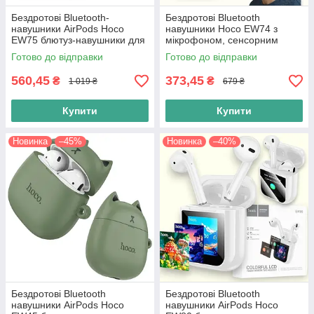
Бездротові Bluetooth-
Бездротові Bluetooth
навушники AirPods Hoco
навушники Hoco EW74 з
EW75 блютуз-навушники для
мікрофоном, сенсорним
айфона та андроїда,
керуванням та кейсом, білі
Готово до відправки
Готово до відправки
гарнітура, білий
560,45
373,45
₴
₴
1 019 ₴
679 ₴
Купити
Купити
Новинка
–45%
Новинка
–40%
Бездротові Bluetooth
Бездротові Bluetooth
навушники AirPods Hoco
навушники AirPods Hoco