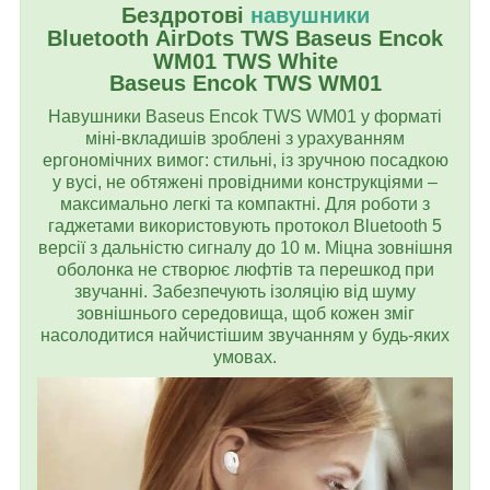
Бездротові
навушники
Bluetooth
AirDots TWS Baseus Encok
WM01 TWS White
Baseus Encok TWS WM01
Навушники Baseus Encok TWS WM01 у форматі
міні-вкладишів зроблені з урахуванням
ергономічних вимог: стильні, із зручною посадкою
у вусі, не обтяжені провідними конструкціями –
максимально легкі та компактні. Для роботи з
гаджетами використовують протокол Bluetooth 5
версії з дальністю сигналу до 10 м. Міцна зовнішня
оболонка не створює люфтів та перешкод при
звучанні. Забезпечують ізоляцію від шуму
зовнішнього середовища, щоб кожен зміг
насолодитися найчистішим звучанням у будь-яких
умовах.