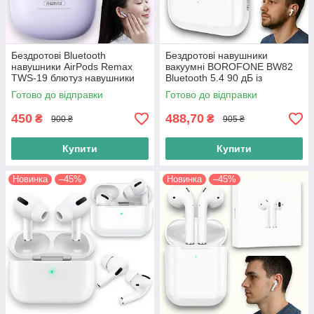
Бездротові Bluetooth
Бездротові навушники
навушники AirPods Remax
вакуумні BOROFONE BW82
TWS-19 блютуз навушники
Bluetooth 5.4 90 дБ із
для айфона, фіолетові
сенсорним керуванням та
Готово до відправки
Готово до відправки
зарядним кейсом
450
488,70
₴
₴
900 ₴
905 ₴
Купити
Купити
Новинка
–45%
Новинка
–45%