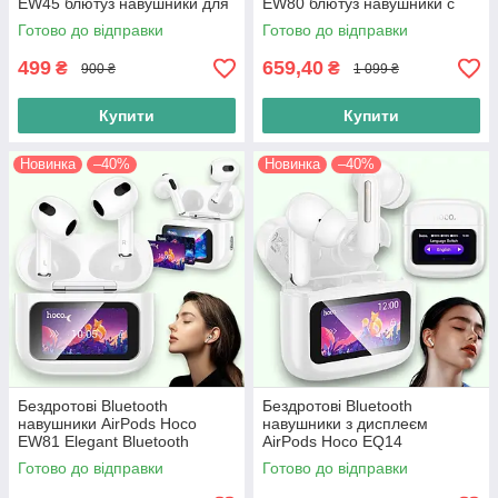
EW45 блютуз навушники для
EW80 блютуз навушники c
айфона, хакі
сенсорним екраном, білі
Готово до відправки
Готово до відправки
499
659,40
₴
₴
900 ₴
1 099 ₴
Купити
Купити
Новинка
–40%
Новинка
–40%
Бездротові Bluetooth
Бездротові Bluetooth
навушники AirPods Hoco
навушники з дисплеєм
EW81 Elegant Bluetooth
AirPods Hoco EQ14
навушники c сенсорним
навушники з сенсорним
Готово до відправки
Готово до відправки
екраном, білі
екраном, білий