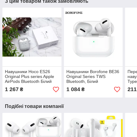
З цим товаром також замовляють
Навушники Hoco ES26
Навушники Borofone BE36
Пере
Original Plus series Apple
Original Series TWS
нав
AirPods Bluetooth Білий
Bluetooth, Білий
Type
1 267
1 084
211
₴
₴
Подібні товари компанії