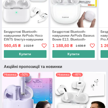
Бездротові Bluetooth-
Бездротові Bluetooth-
Безд
навушники AirPods Hoco
навушники AirPods Baseus
наву
EW75 блютуз-навушники
Bowie E13, Bluetooth-
Pro 
для айфона та андроїда,
гарнітура навушники для
шум
560,45
1 188,60
1 2
₴
₴
1 019 ₴
1 698 ₴
гарнітура, білий
айфона, білий
Blue
режи
Купити
Купити
Акційні пропозиції та новинки
Новинка
–50%
Новинка
–46%