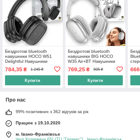
Бездротові bluetooth
Бездротові bluetooth
Безд
навушники HOCO W51
навушники BIG HOCO
Blu
Delightful Навушники
W35 Air+BT Навушники
стер
накладні бездротовий і
накладні, срібні
наув
784,35
769,25
666
₴
₴
1 245 ₴
905 ₴
дротовий режим, чорні
теле
Чорн
Купити
Купити
Про нас
99% позитивних з 362 відгуків за рік
Працює з 19.10.2020
м. Івано-Франківськ
|вул.Хоткевича 65| (ТЦ "Гермес") , Івано-Франківськ,