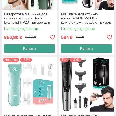
Бездротова машинка для
Машинка для стрижки
стрижки волосся Hoco
волосся VGR V-168 з
Diamond HP23 Тример для
комплектом насадок, Тример
волосся з комплектом
для волосся, Бездротова
Готово до відправки
Готово до відправки
насадок, зелений
машинка для стрижки
956,80
594
₴
₴
1 472 ₴
900 ₴
Купити
Купити
Новинка
–34%
Топ
–30%
Машинка для стрижки дітей
Машинка для стрижки