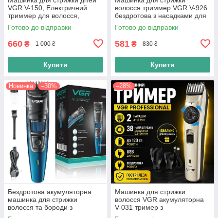
VGR V-150, Електричний
волосся триммер VGR V-926
триммер для волосся,
бездротова з насадками для
Професійна машинка для
бороди голови та тіла
Готово до відправки
Готово до відправки
стрижки
660
581
₴
₴
1 000 ₴
830 ₴
Купити
Купити
Новинка
–30%
–28%
Бездротова акумуляторна
Машинка для стрижки
машинка для стрижки
волосся VGR акумуляторна
волосся та бороди з
V-031 тример з
насадками VGR V-052
регулюванням довжини 1–20