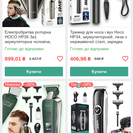
Електробритва роторна
Тример для носа і вух Hoco
HOCO HP36 3в1
HP34, акумуляторний, леза з
акумуляторна чоловіча,
нержавіючої сталі, зарядка
електрична бритва з
Type-C, чорний
Готово до відправки
Готово до відправки
тримером для носа і вух та
машинкою для стрижки
899,01
406,98
₴
₴
1 427 ₴
646 ₴
Купити
Купити
Новинка
–35%
Топ
–34%