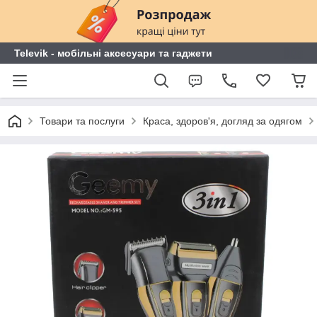
Televik - мобільні аксесуари та гаджети
Товари та послуги
Краса, здоров'я, догляд за одягом