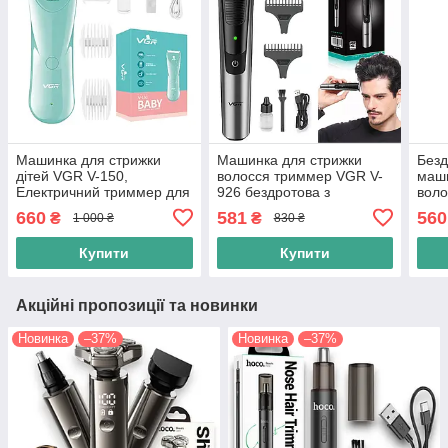
Машинка для стрижки
Машинка для стрижки
Безд
дітей VGR V-150,
волосся триммер VGR V-
маши
Електричний триммер для
926 бездротова з
воло
волосся, Професійна
насадками для бороди
наса
660
581
560
₴
₴
1 000 ₴
830 ₴
машинка для стрижки
голови та тіла
Акум
Купити
Купити
Акційні пропозиції та новинки
Новинка
–37%
Новинка
–37%