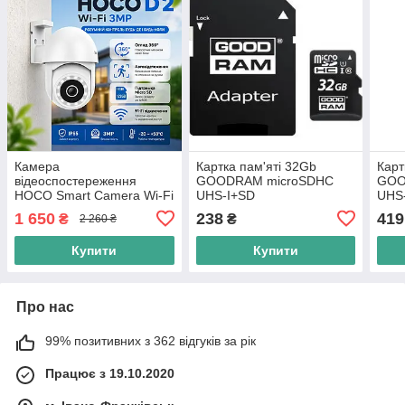
Камера
Картка пам'яті 32Gb
Карт
відеоспостереження
GOODRAM microSDHC
GOO
HOCO Smart Camera Wi-Fi
UHS-I+SD
UHS
3MP IP65 поворотна 360°
1 650
238
419
₴
₴
2 260 ₴
IP камера з мікрофоном,
віддаленим доступом,
Купити
Купити
білий
Про нас
99% позитивних з 362 відгуків за рік
Працює з 19.10.2020