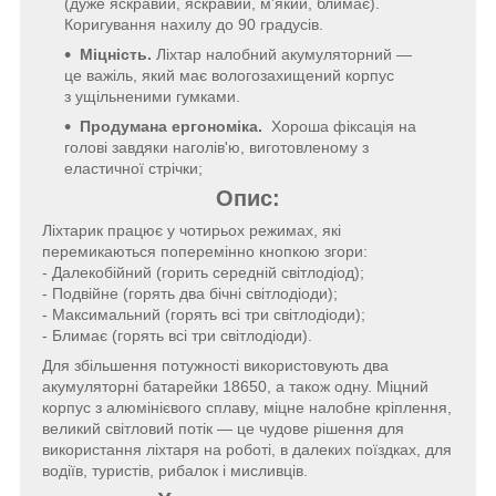
(дуже яскравий, яскравий, м'який, блимає).
Коригування нахилу до 90 градусів.
Міцність.
Ліхтар налобний акумуляторний —
це важіль, який має вологозахищений корпус
з ущільненими гумками.
Продумана ергономіка.
Хороша фіксація на
голові завдяки наголів'ю, виготовленому з
еластичної стрічки;
Опис:
Ліхтарик працює у чотирьох режимах, які
перемикаються поперемінно кнопкою згори:
- Далекобійний (горить середній світлодіод);
- Подвійне (горять два бічні світлодіоди);
- Максимальний (горять всі три світлодіоди);
- Блимає (горять всі три світлодіоди).
Для збільшення потужності використовують два
акумуляторні батарейки 18650, а також одну. Міцний
корпус з алюмінієвого сплаву, міцне налобне кріплення,
великий світловий потік — це чудове рішення для
використання ліхтаря на роботі, в далеких поїздках, для
водіїв, туристів, рибалок і мисливців.