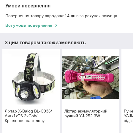
Умови повернення
Повернення товару впродовж 14 днів за рахунок покупця
Всі умови повернення
З цим товаром також замовляють
Ліхтар X-Balog BL-C936/
Ліхтар акумуляторний
Ручн
Акк./1xT6 2xCob/
ручний YJ-252 3W
YAJI
Кріплення на голову
підс
сон