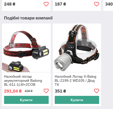
248
187
340
₴
₴
Подібні товари компанії
Налобний ліхтар
Налобний Ліхтар X-Balog
акумуляторний Bailong
BL-2199-2 WD105 / Діод
BL-611-1LM+2COB
T6
MicroUSB
291,04
351
₴
₴
428 ₴
Купити
Купити