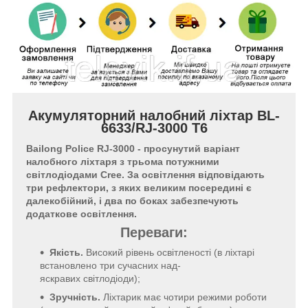
Акумуляторний налобний ліхтар BL-
6633/RJ-3000 T6
Bailong Police RJ-3000 - просунутий варіант
налобного ліхтаря з трьома потужними
світлодіодами Cree. За освітлення відповідають
три рефлектори, з яких великим посередині є
далекобійний, і два по боках забезпечують
додаткове освітлення.
Переваги:
Якість.
Високий рівень освітленості (в ліхтарі
встановлено три сучасних над-
яскравих світлодіоди);
Зручність.
Ліхтарик має чотири режими роботи