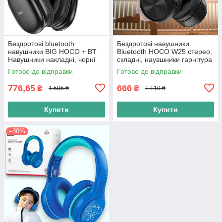
Бездротові bluetooth
Бездротові навушники
навушники BIG HOCO + BT
Bluetooth HOCO W25 стерео,
Навушники накладні, чорні
складні, наувшники гарнітура
для телефону та ПК Promise,
Готово до відправки
Готово до відправки
Чорний.
776,65
666
₴
₴
1 585 ₴
1 110 ₴
Купити
Купити
–30%