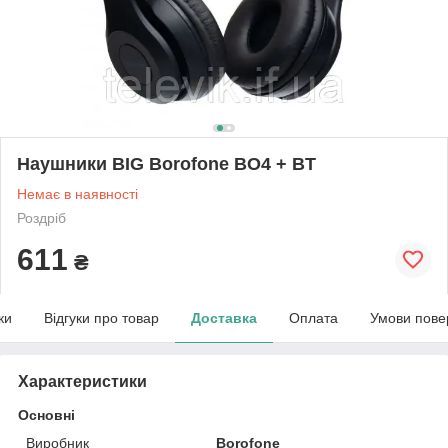
Наушники BIG Borofone BO4 + BT
Немає в наявності
Роздріб
611
₴
ки
Відгуки про товар
Доставка
Оплата
Умови пове
Характеристики
Основні
Виробник
Borofone