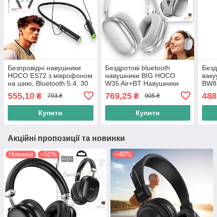
Безпровідні навушники
Бездротові bluetooth
Безд
HOCO ES72 з мікрофоном
навушники BIG HOCO
вак
на шию, Bluetooth 5.4, 30
W35 Air+BT Навушники
BW82
год роботи, RGB підсвітка,
накладні, срібні
із с
555,10
769,25
488
₴
₴
793 ₴
905 ₴
Neckband Black
та з
Купити
Купити
Акційні пропозиції та новинки
Новинка
–51%
–40%