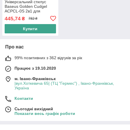
Універсальний стилус
Baseus Golden Cudgel
ACPCL-0S 2в1 для
iOS/Android/Windows з
445,74
₴
782 ₴
ручкою для письма
(сріблястий)
Купити
Про нас
99% позитивних з 362 відгуків за рік
Працює з 19.10.2020
м. Івано-Франківськ
|вул.Хоткевича 65| (ТЦ "Гермес") , Івано-Франківськ,
Україна
Контакти
Сьогодні вихідний
Показати весь графік роботи