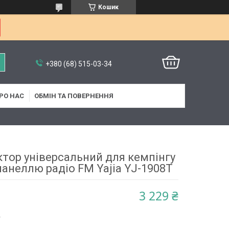
Кошик
+380 (68) 515-03-34
РО НАС
ОБМІН ТА ПОВЕРНЕННЯ
ктор універсальний для кемпінгу
панеллю радіо FM Yajia YJ-1908T
3 229 ₴
4