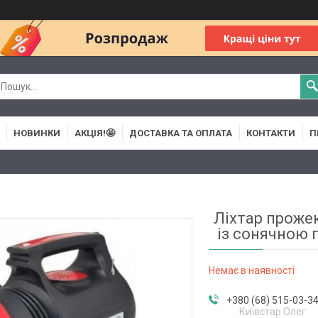
НОВИНКИ
АКЦІЯ!🤩
ДОСТАВКА ТА ОПЛАТА
КОНТАКТИ
П
Ліхтар проже
із сонячною 
Немає в наявності
+380 (68) 515-03-3
Київстар Олег