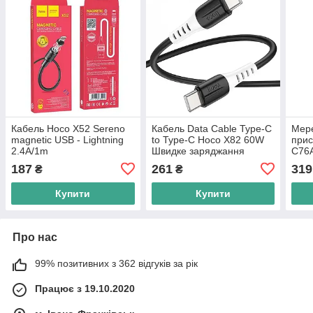
Кабель Hoco X52 Sereno
Кабель Data Cable Type-C
Мер
magnetic USB - Lightning
to Type-C Hoco X82 60W
прис
2.4A/1m
Швидке заряджання
C76A
to L
187
261
319
₴
₴
заря
Купити
Купити
Про нас
99% позитивних з 362 відгуків за рік
Працює з 19.10.2020