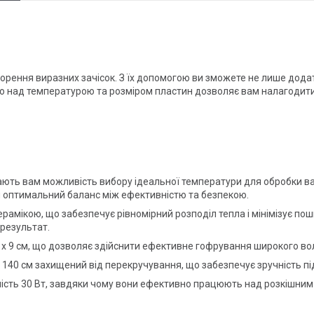
ння виразних зачісок. З їх допомогою ви зможете не лише додат
лю над температурою та розміром пластин дозволяє вам налагодит
ють вам можливість вибору ідеальної температури для обробки ваши
 оптимальний баланс між ефективністю та безпекою.
ерамікою, що забезпечує рівномірний розподіл тепла і мінімізує по
результат.
 x 9 см, що дозволяє здійснити ефективне гофрування широкого во
40 см захищений від перекручування, що забезпечує зручність під
ність 30 Вт, завдяки чому вони ефективно працюють над розкішни