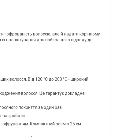
и гофрованість волоссю, але й надати корінному
и їх налаштування для найкращого підходу до
х волосся. Від 120 °C до 200 °C - широкий
шкодження волосся. Це гарантує докладне і
лосяного покриття за один раз.
 час роботи.
м гофруванням. Компактний розмір 25 см