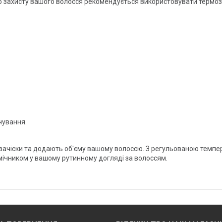
о захисту вашого волосся рекомендується використовувати термо
чування.
ачіски та додають об'єму вашому волоссю. З регульованою темпе
мічником у вашому рутинному догляді за волоссям.