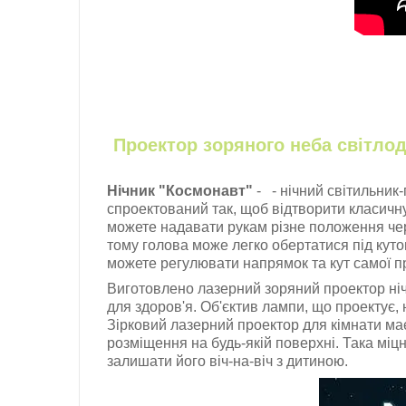
Проектор зоряного неба світло
Нічник "Космонавт"
- - нічний світильник
спроектований так, щоб відтворити класичн
можете надавати рукам різне положення чере
тому голова може легко обертатися під куто
можете регулювати напрямок та кут самої пр
Виготовлено лазерний зоряний проектор ні
для здоров'я. Об'єктив лампи, що проектує, 
Зірковий лазерний проектор для кімнати має
розміщення на будь-якій поверхні. Така міцн
залишати його віч-на-віч з дитиною.