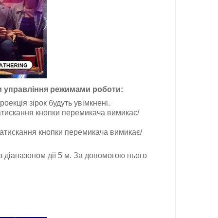
ми управління режимами роботи:
екція зірок будуть увімкнені.
атискання кнопки перемикача вимикає/
натискання кнопки перемикача вимикає/
 діапазоном дії 5 м. За допомогою нього