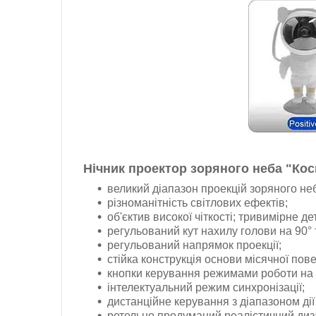
Нічник проектор зоряного неба "Кос
великий діапазон проекцій зоряного неб
різноманітність світлових ефектів;
об'єктив високої чіткості; тривимірне 
регульований кут нахилу голови на 90° 
регульований напрямок проекції;
стійка конструкція основи місячної пове
кнопки керування режимами роботи на 
інтелектуальний режим синхронізації;
дистанційне керування з діапазоном дії 
ретельно продуманий реалістичний диз