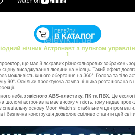
діодний нічник Астронавт з пультом управлі
1
-проектор, що має 8 яскравих різнокольорових зображень зо
у сцену висаджування людини на місяць. Такий ефект досяга
з можливість їхнього обертання на 360°. Голова та тіло ас
м у 90°. Оскільки проектуюча лампа нічника розташована в 
оекції.
чного неба з
якісного АBS-пластику, ПК та ПВХ.
Це екологі
на шоломі астронавта має високу чіткість, тому надає проекц
 спеціальну основу Moon Watch зі стабільним центром ваги, 
а і безпечна конструкція дозволяє сміливо ставити цей світи