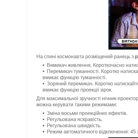
На спині космонавта розміщений ранець з
р
Вимикач живлення. Короткочасно натисн
Перемикач туманності. Коротко натиска
вмикає функцію туманності.
Зоряний перемикач. Коротко натискайте
вмикає функцію проекції зірок.
Для максимальної зручності нічник-проекто
можна керувати такими режимами:
Зміна восьми проекційних ефектів.
Регульована яскравість.
Регульована швидкість.
Режим автоматичного відключення: 45 