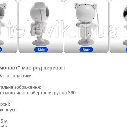
монавт" має ряд переваг:
а та Галактики;
детальне зображення;
та можливість обертання рук на 360°;
рхні;
корпусі;
5 м;
айн;