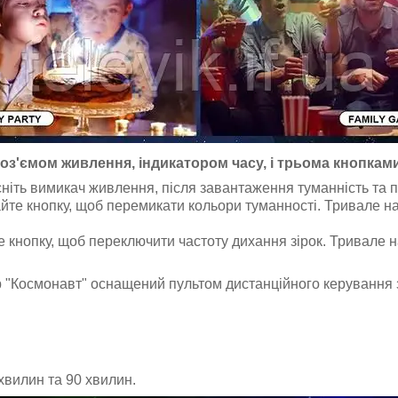
оз'ємом живлення, індикатором часу, і трьома кнопка
іть вимикач живлення, після завантаження туманність та про
йте кнопку, щоб перемикати кольори туманності. Тривале н
 кнопку, щоб переключити частоту дихання зірок. Тривале 
р "Космонавт" оснащений пультом дистанційного керування з
хвилин та 90 хвилин.