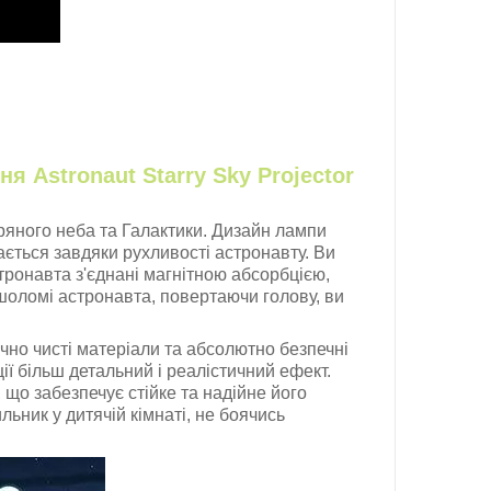
ння
Astronaut Starry Sky Projector
ряного неба та Галактики. Дизайн лампи
ється завдяки рухливості астронавту. Ви
тронавта з'єднані магнітною абсорбцією,
шоломі астронавта, повертаючи голову, ви
чно чисті матеріали та абсолютно безпечні
ії більш детальний і реалістичний ефект.
що забезпечує стійке та надійне його
льник у дитячій кімнаті, не боячись