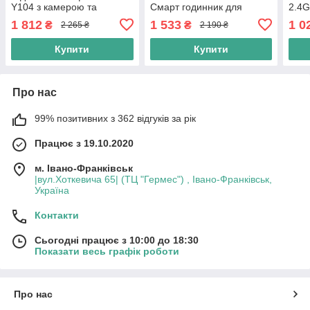
Y104 з камерою та
Смарт годинник для
2.4G
функцією дзвінка
дитини 1.83" LCD
+ ми
1 812
1 533
1 0
₴
₴
2 265 ₴
2 190 ₴
Розумний годинник з 4G,
Відеодзвінки, камера,
1600
GPS, рожевий
рожевий
беж
Купити
Купити
Про нас
99% позитивних з 362 відгуків за рік
Працює з 19.10.2020
м. Івано-Франківськ
|вул.Хоткевича 65| (ТЦ "Гермес") , Івано-Франківськ,
Україна
Контакти
Сьогодні працює з 10:00 до 18:30
Показати весь графік роботи
Про нас