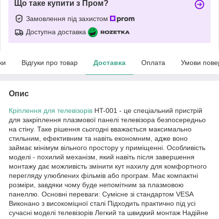
Що таке купити з Пром?
Замовлення під захистом
Доступна доставка
ки
Відгуки про товар
Доставка
Оплата
Умови пове
Опис
Кріплення для телевізорів
HT-001 - це спеціальний пристрій
для закріплення плазмової панелі телевізора безпосередньо
на стіну. Таке рішення сьогодні вважається максимально
стильним, ефективним та навіть економним, адже воно
займає мінімум вільного простору у приміщенні. Особливість
моделі - похилий механізм, який навіть після завершення
монтажу дає можливість змінити кут нахилу для комфортного
перегляду улюблених фільмів або програм. Має компактні
розміри, завдяки чому буде непомітним за плазмовою
панеллю. Основні переваги: Сумісне зі стандартом VESA
Виконано з високоміцної сталі Підходить практично під усі
сучасні моделі телевізорів Легкий та швидкий монтаж Надійне