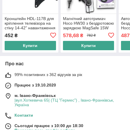
Кронштейн HDL-117B для
Магнітний автотримач
Авто
кріплення телевізора на
Hoco HW30 з бездротовою
безд
стіну 14-42" навантаження
зарядкою MagSafe 15W
Hoc
35 кг
для iPhone 12–16,
теле
452
578,68
487
₴
₴
782 ₴
кріплення в дефлектор
регу
теле
Купити
Купити
Про нас
99% позитивних з 362 відгуків за рік
Працює з 19.10.2020
м. Івано-Франківськ
|вул.Хоткевича 65| (ТЦ "Гермес") , Івано-Франківськ,
Україна
Контакти
Сьогодні працює з 10:00 до 18:30