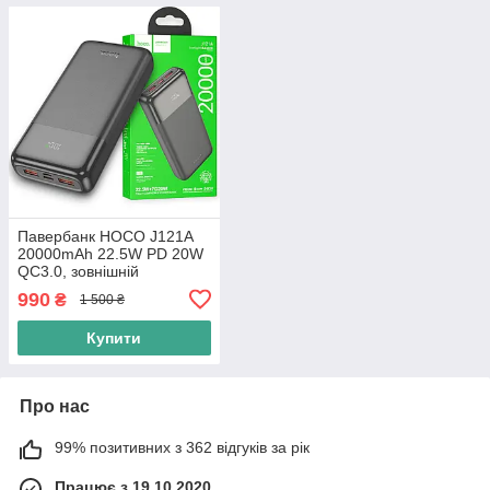
Павербанк HOCO J121A
20000mAh 22.5W PD 20W
QC3.0, зовнішній
акумулятор Power Bank з
990
₴
1 500 ₴
LED дисплеєм, швидка
зарядка Type-C, чорний
Купити
Про нас
99% позитивних з 362 відгуків за рік
Працює з 19.10.2020