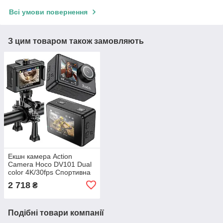
Всі умови повернення
З цим товаром також замовляють
Екшн камера Action
Camera Hoco DV101 Dual
color 4K/30fps Спортивна
камера з кольоровим
2 718
₴
подвійним екраном, чорна
Подібні товари компанії