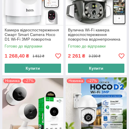
Камера відеоспостереження
Вулична Wi-Fi камера
Смарт Smart Camera Hoco
відеоспостереження
D1 Wi-Fi 3MP поворотна
поворотна водонепроникна
камера в дитячу кімнату, біла
зовнішня з датчиком руху для
Готово до відправки
Готово до відправки
двору, вулиці вайфай
1 268,40
2 261
₴
₴
1 812 ₴
3 230 ₴
Купити
Купити
Новинка
–27%
Новинка
–27%