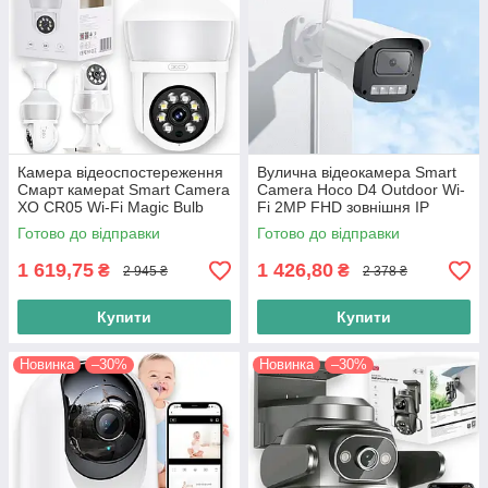
Камера відеоспостереження
Вулична відеокамера Smart
Смарт камераt Smart Camera
Camera Hoco D4 Outdoor Wi-
XO CR05 Wi-Fi Magic Bulb
Fi 2MP FHD зовнішня IP
300W 3MP Внутрішня HD-
камера відеоспостереження,
Готово до відправки
Готово до відправки
камера, біла
біла
1 619,75
1 426,80
₴
₴
2 945 ₴
2 378 ₴
Купити
Купити
Новинка
–30%
Новинка
–30%