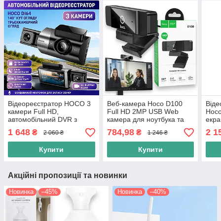
Відеореєстратор HOCO 3
Веб-камера Hoco D100
Віде
камери Full HD,
Full HD 2MP USB Web
Hoco
автомобільний DVR з
камера для ноутбука та
екра
нічною зйомкою, G-
комп'ютера, чорна
каме
1 648
784,98
2 1
₴
₴
2 060 ₴
1 246 ₴
сенсором, кут огляду
чор
145°, 128 ГБ, чорний
Купити
Купити
Акційні пропозиції та новинки
Новинка
–45%
Новинка
–40%