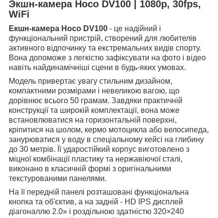
Экшн-камера Hoco DV100 | 1080p, 30fps,
WiFi
Екшн-камера Hoco DV100
- це надійний і
функціональний пристрій, створений для любителів
активного відпочинку та екстремальних видів спорту.
Вона допоможе з легкістю зафіксувати на фото і відео
навіть найдинамічніші сцени в будь-яких умовах.
Модель привертає увагу стильним дизайном,
компактними розмірами і невеликою вагою, що
дорівнює всього 50 грамам. Завдяки практичній
конструкції та широкій комплектації, вона може
встановлюватися на горизонтальній поверхні,
кріпитися на шолом, кермо мотоцикла або велосипеда,
занурюватися у воду в спеціальному кейсі на глибину
до 30 метрів. Її ударостійкий корпус виготовлено з
міцної комбінації пластику та нержавіючої сталі,
виконано в класичній формі з оригінальними
текстурованими панелями.
На її передній панелі розташовані функціональна
кнопка та об'єктив, а на задній - HD IPS дисплей
діагоналлю 2.0» і роздільною здатністю 320×240