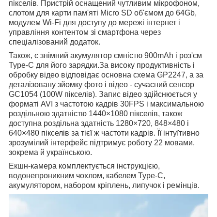
пікселів. Пристрій оснащений чутливим мікрофоном,
слотом для карти пам'яті Micro SD об'ємом до 64Gb,
модулем Wi-Fi для доступу до мережі інтернет і
управління контентом зі смартфона через
спеціалізований додаток.
Також, є знімний акумулятор ємністю 900mAh і роз'єм
Type-C для його зарядки.За високу продуктивність і
обробку відео відповідає основна схема GP2247, а за
деталізовану зйомку фото і відео - сучасний сенсор
GC1054 (100W пікселів). Запис відео здійснюється у
форматі AVI з частотою кадрів 30FPS і максимальною
роздільною здатністю 1440×1080 пікселів, також
доступна роздільна здатність 1280×720, 848×480 і
640×480 пікселів за тієї ж частоти кадрів. Її інтуїтивно
зрозумілий інтерфейс підтримує роботу 22 мовами,
зокрема й українською.
Екшн-камера комплектується інструкцією,
водонепроникним чохлом, кабелем Type-C,
акумулятором, набором кріплень, липучок і ремінців.