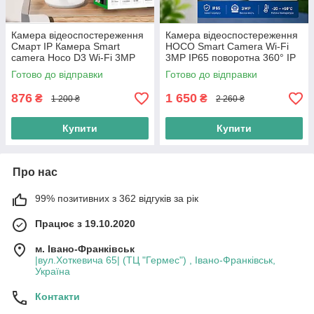
Камера відеоспостереження
Камера відеоспостереження
Смарт IP Камера Smart
HOCO Smart Camera Wi-Fi
camera Hoco D3 Wi-Fi 3MP
3MP IP65 поворотна 360° IP
Внутрішня HD-камера, біла
камера з мікрофоном,
Готово до відправки
Готово до відправки
віддаленим доступом, білий
876
1 650
₴
₴
1 200 ₴
2 260 ₴
Купити
Купити
Про нас
99% позитивних з 362 відгуків за рік
Працює з 19.10.2020
м. Івано-Франківськ
|вул.Хоткевича 65| (ТЦ "Гермес") , Івано-Франківськ,
Україна
Контакти