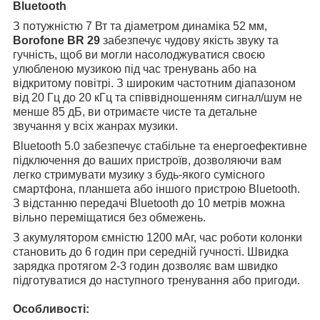
Bluetooth
З потужністю 7 Вт та діаметром динаміка 52 мм,
Borofone BR 29
забезпечує чудову якість звуку та
гучність, щоб ви могли насолоджуватися своєю
улюбленою музикою під час тренувань або на
відкритому повітрі. З широким частотним діапазоном
від 20 Гц до 20 кГц та співвідношенням сигнал/шум не
менше 85 дБ, ви отримаєте чисте та детальне
звучання у всіх жанрах музики.
Bluetooth 5.0 забезпечує стабільне та енергоефективне
підключення до ваших пристроїв, дозволяючи вам
легко стримувати музику з будь-якого сумісного
смартфона, планшета або іншого пристрою Bluetooth.
З відстанню передачі Bluetooth до 10 метрів можна
вільно переміщатися без обмежень.
З акумулятором ємністю 1200 мАг, час роботи колонки
становить до 6 годин при середній гучності. Швидка
зарядка протягом 2-3 годин дозволяє вам швидко
підготуватися до наступного тренування або пригоди.
Особливості: