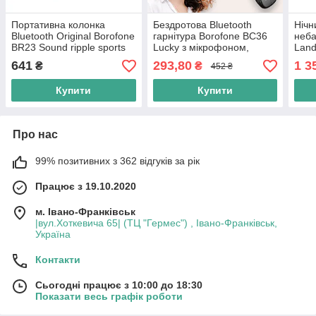
Портативна колонка
Бездротова Bluetooth
Нічн
Bluetooth Original Borofone
гарнітура Borofone BC36
неба
BR23 Sound ripple sports
Lucky з мікрофоном,
Land
Білий
чорний
коло
641
293,80
1 3
₴
₴
452 ₴
косм
Купити
Купити
Про нас
99% позитивних з 362 відгуків за рік
Працює з 19.10.2020
м. Івано-Франківськ
|вул.Хоткевича 65| (ТЦ "Гермес") , Івано-Франківськ,
Україна
Контакти
Сьогодні працює з 10:00 до 18:30
Показати весь графік роботи