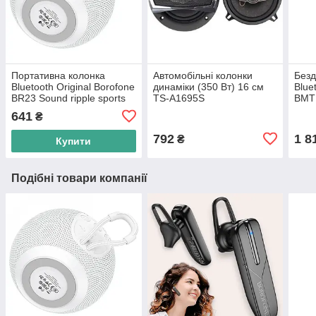
Портативна колонка
Автомобільні колонки
Безд
Bluetooth Original Borofone
динаміки (350 Вт) 16 см
Blue
BR23 Sound ripple sports
TS-A1695S
BMTL
Білий
|BT5
641
₴
TWS 
792
1 8
₴
Купити
Подібні товари компанії