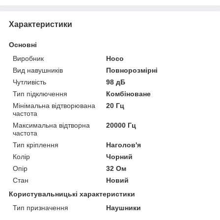
Характеристики
Основні
Виробник
Hoco
Вид навушників
Повнорозмірні
Чутливість
98 дБ
Тип підключення
Комбіноване
Мінімальна відтворювана
20 Гц
частота
Максимальна відтворна
20000 Гц
частота
Тип кріплення
Наголов'я
Колір
Чорний
Опір
32 Ом
Стан
Новий
Користувальницькі характеристики
Тип призначення
Наушники