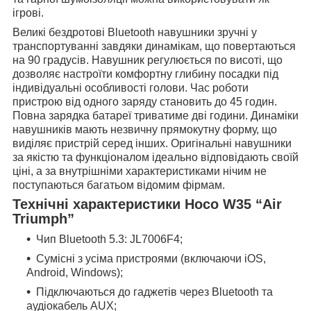
ігрові.
Великі бездротові Bluetooth навушники зручні у
транспортуванні завдяки динамікам, що повертаються
на 90 градусів. Навушник регулюється по висоті, що
дозволяє настроїти комфортну глибину посадки під
індивідуальні особливості голови. Час роботи
пристрою від одного заряду становить до 45 годин.
Повна зарядка батареї триватиме дві години. Динаміки
навушників мають незвичну прямокутну форму, що
виділяє пристрій серед інших. Оригінальні навушники
за якістю та функціоналом ідеально відповідають своїй
ціні, а за внутрішніми характеристиками нічим не
поступаються багатьом відомим фірмам.
Технічні характеристики Hoco W35 “Air
Triumph”
Чип Bluetooth 5.3: JL7006F4;
Сумісні з усіма пристроями (включаючи iOS,
Android, Windows);
Підключаються до гаджетів через Bluetooth та
аудіокабель AUX;