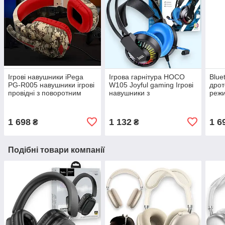
Ігрові навушники iPega
Ігрова гарнітура HOCO
Blue
PG-R005 навушники ігрові
W105 Joyful gaming Ігрові
дрот
провідні з поворотним
навушники з
реж
мікрофоном
підсвічуванням геймерські
fun 
(Камуфляжний)
навушники, синій
1 698
1 132
1 6
₴
₴
Подібні товари компанії