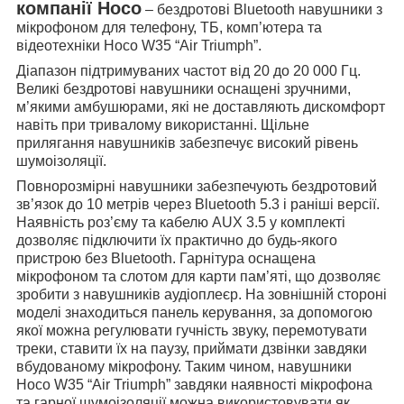
компанії Hoco
– бездротові Bluetooth навушники з
мікрофоном для телефону, ТБ, комп’ютера та
відеотехніки Hoco W35 “Air Triumph”.
Діапазон підтримуваних частот від 20 до 20 000 Гц.
Великі бездротові навушники оснащені зручними,
м’якими амбушюрами, які не доставляють дискомфорт
навіть при тривалому використанні. Щільне
прилягання навушників забезпечує високий рівень
шумоізоляції.
Повнорозмірні навушники забезпечують бездротовий
зв’язок до 10 метрів через Bluetooth 5.3 і раніші версії.
Наявність роз’єму та кабелю AUX 3.5 у комплекті
дозволяє підключити їх практично до будь-якого
пристрою без Bluetooth. Гарнітура оснащена
мікрофоном та слотом для карти пам’яті, що дозволяє
зробити з навушників аудіоплеєр. На зовнішній стороні
моделі знаходиться панель керування, за допомогою
якої можна регулювати гучність звуку, перемотувати
треки, ставити їх на паузу, приймати дзвінки завдяки
вбудованому мікрофону. Таким чином, навушники
Hoco W35 “Air Triumph” завдяки наявності мікрофона
та гарної шумоізоляції можна використовувати як