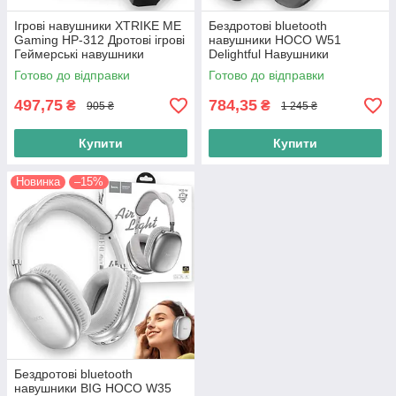
Ігрові навушники XTRIKE ME
Бездротові bluetooth
Gaming HP-312 Дротові ігрові
навушники HOCO W51
Геймерські навушники
Delightful Навушники
гарнітура з мікрофоном,
накладні бездротовий і
Готово до відправки
Готово до відправки
чорний
дротовий режим, чорні
497,75
784,35
₴
₴
905 ₴
1 245 ₴
Купити
Купити
Новинка
–15%
Бездротові bluetooth
навушники BIG HOCO W35