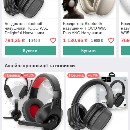
Бездротові bluetooth
Бездротові Bluetooth
Безд
навушники HOCO W51
навушники HOCO W65
нав
Delightful Навушники
Plus ANC Навушники
W35 
накладні бездротовий і
накладні з мікрофоном
накл
784,35
1 130,96
769
₴
₴
1 245 ₴
1 688 ₴
дротовий режим, чорні
шумозаглушенням, бежеві
Купити
Купити
Акційні пропозиції та новинки
Новинка
–45%
Новинка
–37%