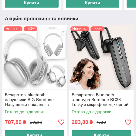
Купити
Купити
Акційні пропозиції та новинки
Новинка
–40%
Новинка
–35%
Бездротові bluetooth
Бездротова Bluetooth
навушники BIG Borofone
гарнітура Borofone BC36
Навушники накладні з
Lucky з мікрофоном, чорний
мікрофоном, срібні
Готово до відправки
Готово до відправки
787,80
293,80
₴
₴
1 313 ₴
452 ₴
Купити
Купити