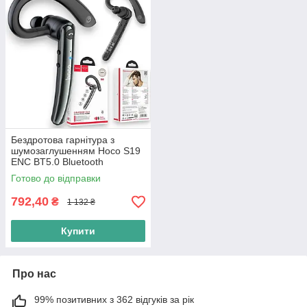
Бездротова гарнітура з
шумозаглушенням Hoco S19
ENC BT5.0 Bluetooth
гарнітура з мікрофоном,
Готово до відправки
чорний
792,40
₴
1 132 ₴
Купити
Про нас
99% позитивних з 362 відгуків за рік