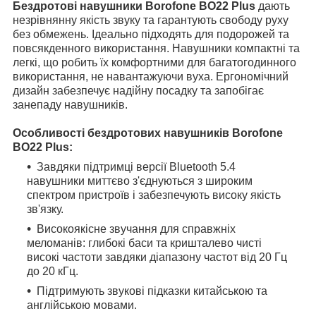
Бездротові навушники Borofone BO22 Plus
дають
незрівнянну якість звуку та гарантують свободу руху
без обмежень. Ідеально підходять для подорожей та
повсякденного використання. Навушники компактні та
легкі, що робить їх комфортними для багатогодинного
використання, не навантажуючи вуха. Ергономічний
дизайн забезпечує надійну посадку та запобігає
занепаду навушників.
Особливості бездротових навушників Borofone
BO22 Plus:
Завдяки підтримці версії Bluetooth 5.4
навушники миттєво з'єднуються з широким
спектром пристроїв і забезпечують високу якість
зв'язку.
Високоякісне звучання для справжніх
меломанів: глибокі баси та кришталево чисті
високі частоти завдяки діапазону частот від 20 Гц
до 20 кГц.
Підтримують звукові підказки китайською та
англійською мовами.