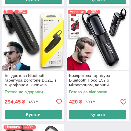
Топ
–35%
Новинка
–30%
Бездротова Bluetooth
Бездротова гарнітура
гарнітура Borofone BC21, з
Bluetooth Hoco E57 з
мікрофоном, кнопкою
мікрофоном, чорний
відповіді, до 6 годин роботи
Готово до відправки
Готово до відправки
294,45
420
₴
₴
453 ₴
600 ₴
Купити
Купити
Новинка
–30%