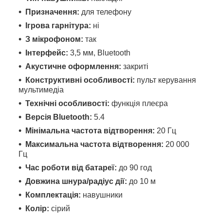
Призначення:
для телефону
Ігрова гарнітура:
ні
З мікрофоном:
так
Інтерфейс:
3,5 мм, Bluetooth
Акустичне оформлення:
закриті
Конструктивні особливості:
пульт керування
мультимедіа
Технічні особливості:
функція плеєра
Версія Bluetooth:
5.4
Мінімальна частота відтворення:
20 Гц
Максимальна частота відтворення:
20 000
Гц
Час роботи від батареї:
до 90 год
Довжина шнура/радіус дії:
до 10 м
Комплектація:
навушники
Колір:
сірий