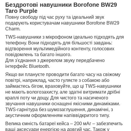
Бездротові навушники Borofone BW29
Taro Purple
Повну свободу під час руху та ідеальний звук
подарують користувачам навушники Borofone BW29
Charm.
TWS-навушники з мікрофоном ідеально підходять для
телефону. Вони підходять для більшості завдань:
відтворення мультимедійного контенту, голосових
повідомлень та багато іншого.
Для з'єднання з джерелом звуку передбачено
інтерфейс Bluetooth.
Якщо ви плануєте проводити багато часу на свіжому
повітрі, наприклад, часто гуляєте з собакою або
займаєтесь бігом, враховуйте, що ці TWS-навушники
не мають вологозахисту, але здатні витримати дрібні
краплі поту чи дощу. Для чистого та насиченого
звучання навушники оснащені якісними динаміками.
TWS-гарнітура без шумозаглушення, динамічні, з
акустичним оформленням напіввідкритого типу.
Велика ємність батареї кейса – 200 мАг – забезпечить
ваші аксесуари енергією на довгий час. Також у