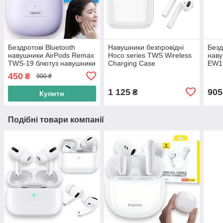
Бездротові Bluetooth
Навушники безпровідні
Безд
навушники AirPods Remax
Hoco series TWS Wireless
наву
TWS-19 блютуз навушники
Charging Case
EW19
для айфона, фіолетові
нав
450
₴
900 ₴
гарн
1 125
905
₴
Купити
Подібні товари компанії