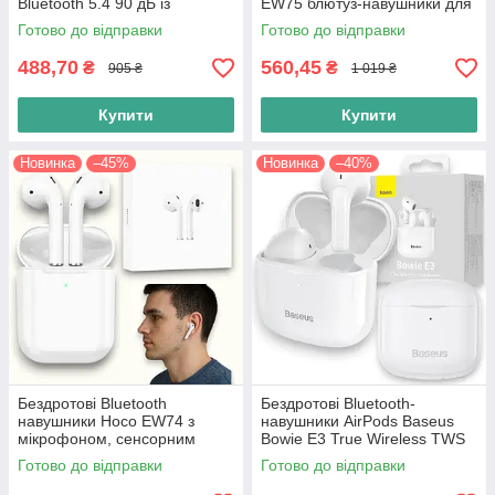
Bluetooth 5.4 90 дБ із
EW75 блютуз-навушники для
сенсорним керуванням та
айфона та андроїда,
Готово до відправки
Готово до відправки
зарядним кейсом
гарнітура, білий
488,70
560,45
₴
₴
905 ₴
1 019 ₴
Купити
Купити
Новинка
–45%
Новинка
–40%
Бездротові Bluetooth
Бездротові Bluetooth-
навушники Hoco EW74 з
навушники AirPods Baseus
мікрофоном, сенсорним
Bowie E3 True Wireless TWS
керуванням та кейсом, білі
Earphones, білі
Готово до відправки
Готово до відправки