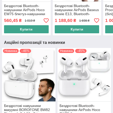
Бездротові Bluetooth-
Бездротові Bluetooth-
Безд
навушники AirPods Hoco
навушники AirPods Baseus
Proo
EW75 блютуз-навушники
Bowie E13, Bluetooth-
(білі
для айфона та андроїда,
гарнітура навушники для
Blue
560,45
1 188,60
1 0
₴
₴
1 019 ₴
1 698 ₴
гарнітура, білий
айфона, білий
кейс
годи
Купити
Купити
Акційні пропозиції та новинки
Новинка
–46%
Новинка
–45%
Бездротові навушники
Бездротові Bluetooth-
вакуумні BOROFONE BW82
навушники AirPods Hoco