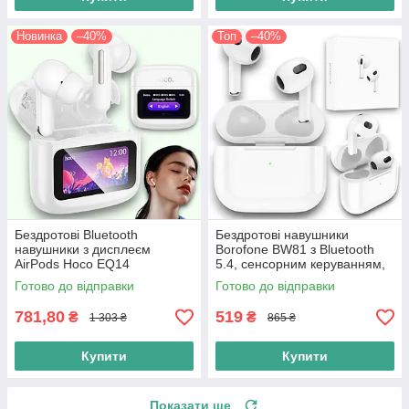
Новинка
–40%
Топ
–40%
Бездротові Bluetooth
Бездротові навушники
навушники з дисплеєм
Borofone BW81 з Bluetooth
AirPods Hoco EQ14
5.4, сенсорним керуванням,
навушники з сенсорним
мікрофоном і зарядним
Готово до відправки
Готово до відправки
екраном, білий
кейсом
781,80
519
₴
₴
1 303 ₴
865 ₴
Купити
Купити
Показати ще