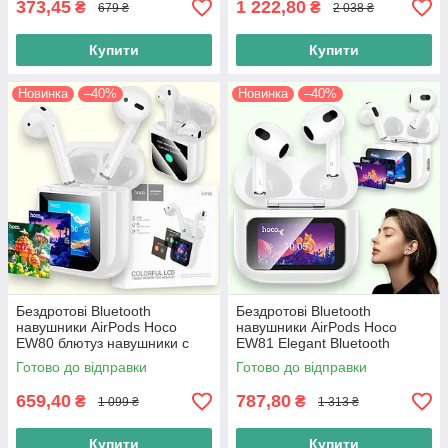
373,45
1 222,80
₴
₴
679 ₴
2 038 ₴
Купити
Купити
Новинка
–40%
Новинка
–40%
Бездротові Bluetooth
Бездротові Bluetooth
навушники AirPods Hoco
навушники AirPods Hoco
EW80 блютуз навушники c
EW81 Elegant Bluetooth
сенсорним екраном, білі
навушники c сенсорним
Готово до відправки
Готово до відправки
екраном, білі
659,40
787,80
₴
₴
1 099 ₴
1 313 ₴
Купити
Купити