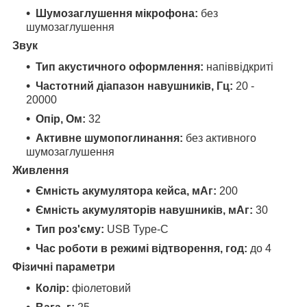
Шумозаглушення мікрофона:
без
шумозаглушення
Звук
Тип акустичного оформлення:
напіввідкриті
Частотний діапазон навушників, Гц:
20 -
20000
Опір, Ом:
32
Активне шумопоглинання:
без активного
шумозаглушення
Живлення
Ємність акумулятора кейса, мАг:
200
Ємність акумуляторів навушників, мАг:
30
Тип роз'єму:
USB Type-C
Час роботи в режимі відтворення, год:
до 4
Фізичні параметри
Колір:
фіолетовий