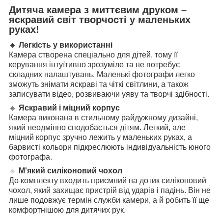
Дитяча камера з миттєвим друком –
яскравий світ творчості у маленьких
руках!
🔹
Легкість у використанні
Камера створена спеціально для дітей, тому її
керування інтуїтивно зрозуміле та не потребує
складних налаштувань. Маленькі фотографи легко
зможуть знімати яскраві та чіткі світлини, а також
записувати відео, розвиваючи уяву та творчі здібності.
🔹
Яскравий і міцний корпус
Камера виконана в стильному райдужному дизайні,
який неодмінно сподобається дітям. Легкий, але
міцний корпус зручно лежить у маленьких руках, а
барвисті кольори підкреслюють індивідуальність юного
фотографа.
🔹
М'який силіконовий чохол
До комплекту входить приємний на дотик силіконовий
чохол, який захищає пристрій від ударів і падінь. Він не
лише подовжує термін служби камери, а й робить її ще
комфортнішою для дитячих рук.