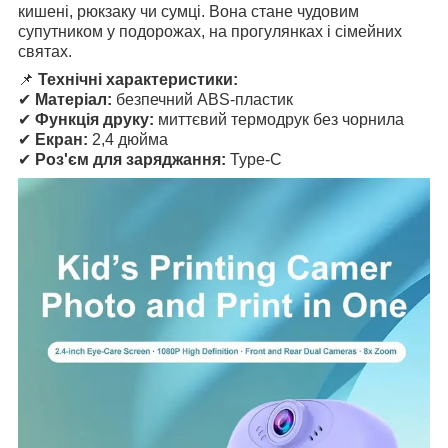
кишені, рюкзаку чи сумці. Вона стане чудовим
супутником у подорожах, на прогулянках і сімейних
святах.
📌
Технічні характеристики:
✔
Матеріал:
безпечний ABS-пластик
✔
Функція друку:
миттєвий термодрук без чорнила
✔
Екран:
2,4 дюйма
✔
Роз'єм для заряджання:
Type-C