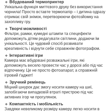
🔹
Вбудований термопринтер
Унікальна функція миттєвого друку без використання
чорнила! Просто вставте термопапір – і дитина одразу
отримає свій знімок, перетворюючи фотозйомку на
захопливу гру.
🔹
Творчі можливості
Фільтри, рамки, кумедні штампи та спецефекти
допоможуть дітям редагувати світлини, додаючи їм
унікальності. Це чудовий спосіб розвивати
креативність і відчути себе справжнім фотографом.
🔹
Інтерактивні ігри
Камера має вбудовані розважальні ігри, які
допоможуть весело провести час у дорозі або під час
відпочинку. Це не просто фотоапарат, а справжній
ігровий ґаджет!
🔹
Зручний ремінець
Міцний шнурок дає змогу носити камеру на шиї,
запобігаючи випадковій втраті пристрою під час
активних ігор чи прогулянок.
🔹
Компактність і мобільність
Завдяки невеликому розміру камеру легко носити в