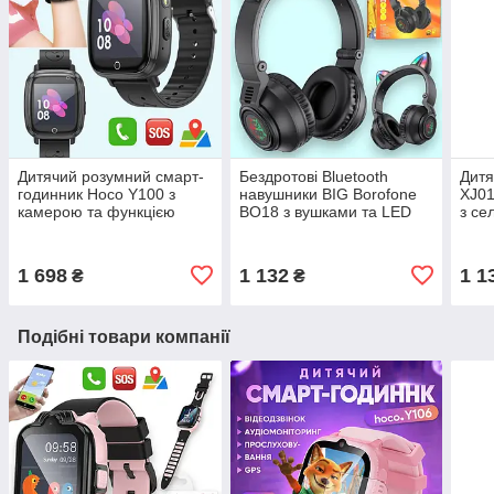
Дитячий розумний смарт-
Бездротові Bluetooth
Дит
годинник Hoco Y100 з
навушники BIG Borofone
XJ01
камерою та функцією
BO18 з вушками та LED
з се
дзвінка Розумний годинник
підсвічуванням, дитячі
блак
з GPS, чорний
навушники, чорні
1 698
1 132
1 1
₴
₴
Подібні товари компанії