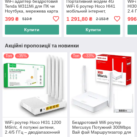
WiFi адаптер бездротовий
Портативний модем 4G
WiFi
Tenda W311Mi для ПК чи
WiFi 6 роутер Hoco HI41
HI30
Ноутбука, мережева карта
мобільний інтернет,
2.4 
USB 802.11n 150 Mbps
microSIM, до 150 Мбіт/с,
роут
399
1 291,80
996
₴
₴
510 ₴
2 153 ₴
акумулятор 2100 mAh,
біли
2.4G, робота 3–5 го
Купити
Купити
Акційні пропозиції та новинки
Топ
–35%
Топ
–33%
WiFi роутер Hoco HI31 1200
Бездротовий Wifi роутер
Мбіт/с, 4 потужні антени,
Mercusys Потужний 300Mbps
2.4/5 ГГц – дводіапазонний
Вай фай Маршрутизатор для
бездротовий маршрутизатор
дому Wi-Fi для квартири