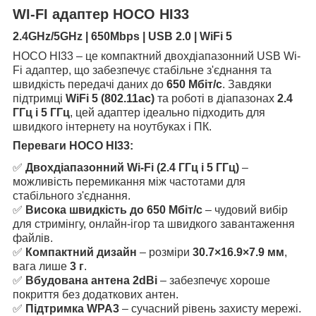
WI-FI адаптер HOCO HI33
2.4GHz/5GHz | 650Mbps | USB 2.0 | WiFi 5
HOCO HI33 – це компактний двохдіапазонний USB Wi-
Fi адаптер, що забезпечує стабільне з'єднання та
швидкість передачі даних до
650 Мбіт/с
. Завдяки
підтримці
WiFi 5 (802.11ac)
та роботі в діапазонах
2.4
ГГц і 5 ГГц
, цей адаптер ідеально підходить для
швидкого інтернету на ноутбуках і ПК.
Переваги HOCO HI33:
✅
Двохдіапазонний Wi-Fi (2.4 ГГц і 5 ГГц)
–
можливість перемикання між частотами для
стабільного з'єднання.
✅
Висока швидкість до 650 Мбіт/с
– чудовий вибір
для стримінгу, онлайн-ігор та швидкого завантаження
файлів.
✅
Компактний дизайн
– розміри
30.7×16.9×7.9 мм
,
вага лише
3 г
.
✅
Вбудована антена 2dBi
– забезпечує хороше
покриття без додаткових антен.
✅
Підтримка WPA3
– сучасний рівень захисту мережі.