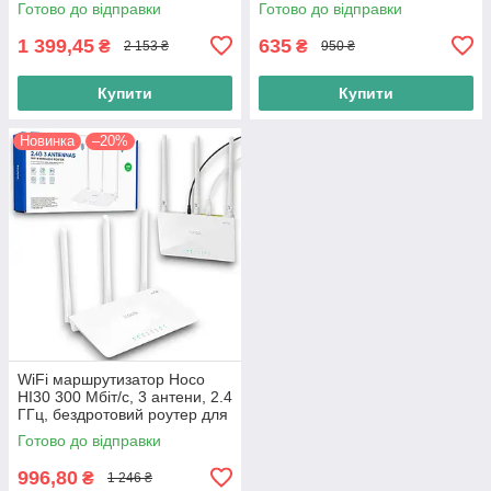
Готово до відправки
Готово до відправки
для дому та офісу, білий
1 399,45
635
₴
₴
2 153 ₴
950 ₴
Купити
Купити
Новинка
–20%
WiFi маршрутизатор Hoco
HI30 300 Мбіт/с, 3 антени, 2.4
ГГц, бездротовий роутер для
дому та офісу, білий
Готово до відправки
996,80
₴
1 246 ₴