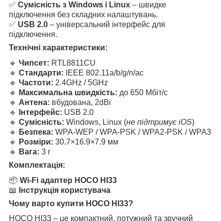
✅
Сумісність з Windows і Linux
– швидке
підключення без складних налаштувань.
✅
USB 2.0
– універсальний інтерфейс для
підключення.
Технічні характеристики:
🔹
Чипсет:
RTL8811CU
🔹
Стандарти:
IEEE 802.11a/b/g/n/ac
🔹
Частоти:
2.4GHz / 5GHz
🔹
Максимальна швидкість:
до 650 Мбіт/с
🔹
Антена:
вбудована, 2dBi
🔹
Інтерфейс:
USB 2.0
🔹
Сумісність:
Windows, Linux (
не підтримує iOS
)
🔹
Безпека:
WPA-WEP / WPA-PSK / WPA2-PSK / WPA3
🔹
Розміри:
30.7×16.9×7.9 мм
🔹
Вага:
3 г
Комплектація:
📦
Wi-Fi адаптер HOCO HI33
📖
Інструкція користувача
Чому варто купити HOCO HI33?
HOCO HI33 – це компактний, потужний та зручний