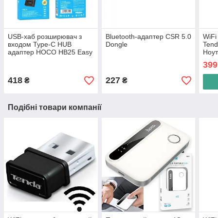
USB-хаб розширювач з
Bluetooth-адаптер CSR 5.0
WiFi
входом Type-C HUB
Dongle
Tend
адаптер HOCO HB25 Easy
Ноут
mix 4-in-1 converter
USB 
399
(USB3.0+3*USB2.0
418
227
₴
₴
Подібні товари компанії