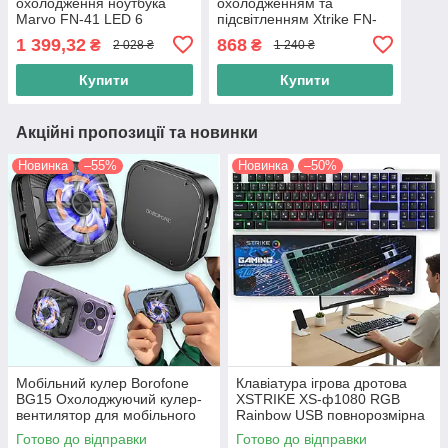
охолодження ноутбука
охолодженням та
Marvo FN-41 LED 6
підсвітленням Xtrike FN-
вентиляторів,
802 Cooling Fan 2USB,
1 399,32
868
₴
₴
2 028 ₴
1 240 ₴
регулювання кута,
регулювання кута
9"-17.3", чорна
Купити
Купити
Акційні пропозиції та новинки
Новинка
–55%
Новинка
–50%
Мобільний кулер Borofone
Клавіатура ігрова дротова
BG15 Охолоджуючий кулер-
XSTRIKE XS-ф1080 RGB
вентилятор для мобільного
Rainbow USB повнорозмірна
телефону, чорний
ігрова клавіатура (104
Готово до відправки
Готово до відправки
клавіші, мембранна, чорна)