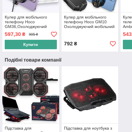
Кулер для мобільного
Кулер для мобільного
Куле
телефону Hoco
телефону Hoco GM10
тел
GM36,Охолоджуючий
Охолоджуючий мобільний
Ambi
мобільний кулер-
кулер-вентилятор для
мобі
597,30
543
₴
905 ₴
вентилятор для
смартфона, чорний
вент
смартфона, чорний
смар
792
₴
Купити
Подібні товари компанії
Підставка для
Підставка для ноутбука з