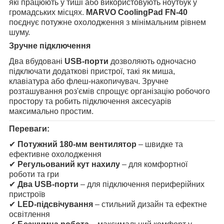
які працюють у тиші або використовують ноутбук у
громадських місцях.
MARVO CoolingPad FN-40
поєднує потужне охолодження з мінімальним рівнем
шуму.
Зручне підключення
Два вбудовані
USB-порти
дозволяють одночасно
підключати додаткові пристрої, такі як миша,
клавіатура або флеш-накопичувач. Зручне
розташування роз'ємів спрощує організацію робочого
простору та робить підключення аксесуарів
максимально простим.
Переваги:
✔
Потужний 180-мм вентилятор
– швидке та
ефективне охолодження
✔
Регульований кут нахилу
– для комфортної
роботи та гри
✔
Два USB-порти
– для підключення периферійних
пристроїв
✔
LED-підсвічування
– стильний дизайн та ефектне
освітлення