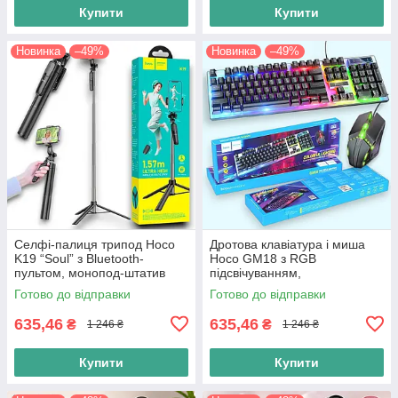
Купити
Купити
Новинка
–49%
Новинка
–49%
Селфі-палиця трипод Hoco
Дротова клавіатура і миша
K19 “Soul” з Bluetooth-
Hoco GM18 з RGB
пультом, монопод-штатив
підсвічуванням,
для смартфона,
Комп'ютерний комплект для
Готово до відправки
Готово до відправки
телескопічний селфі-штатив
геймерів, чорна
635,46
635,46
₴
₴
1 246 ₴
1 246 ₴
Купити
Купити