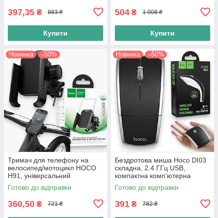
397,35
504
₴
₴
883 ₴
1 008 ₴
Купити
Купити
Новинка
–50%
Новинка
–50%
Тримач для телефону на
Бездротова миша Hoco DI03
велосипед/мотоцикл HOCO
складна, 2.4 ГГц USB,
H91, універсальний
компактна комп’ютерна
кронштейн на кермо 60–90
мишка для ноутбука, чорна
Готово до відправки
Готово до відправки
мм, велотримач для
смартфона, чорний
360,50
391
₴
₴
721 ₴
782 ₴