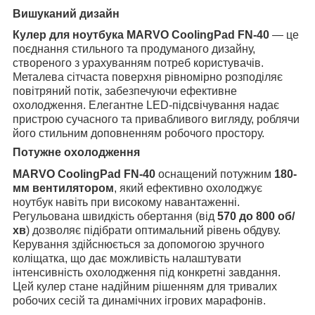
Вишуканий дизайн
Кулер для ноутбука
MARVO CoolingPad FN-40
— це
поєднання стильного та продуманого дизайну,
створеного з урахуванням потреб користувачів.
Металева сітчаста поверхня рівномірно розподіляє
повітряний потік, забезпечуючи ефективне
охолодження. Елегантне LED-підсвічування надає
пристрою сучасного та привабливого вигляду, роблячи
його стильним доповненням робочого простору.
Потужне охолодження
MARVO CoolingPad FN-40
оснащений потужним
180-
мм вентилятором
, який ефективно охолоджує
ноутбук навіть при високому навантаженні.
Регульована швидкість обертання (від
570 до 800 об/
хв
) дозволяє підібрати оптимальний рівень обдуву.
Керування здійснюється за допомогою зручного
коліщатка, що дає можливість налаштувати
інтенсивність охолодження під конкретні завдання.
Цей кулер стане надійним рішенням для тривалих
робочих сесій та динамічних ігрових марафонів.