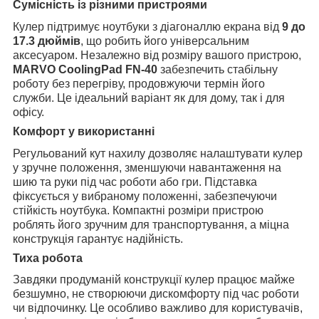
Сумісність із різними пристроями
Кулер підтримує ноутбуки з діагоналлю екрана від
9 до
17.3 дюймів
, що робить його універсальним
аксесуаром. Незалежно від розміру вашого пристрою,
MARVO CoolingPad FN-40
забезпечить стабільну
роботу без перегріву, продовжуючи термін його
служби. Це ідеальний варіант як для дому, так і для
офісу.
Комфорт у використанні
Регульований кут нахилу дозволяє налаштувати кулер
у зручне положення, зменшуючи навантаження на
шию та руки під час роботи або гри. Підставка
фіксується у вибраному положенні, забезпечуючи
стійкість ноутбука. Компактні розміри пристрою
роблять його зручним для транспортування, а міцна
конструкція гарантує надійність.
Тиха робота
Завдяки продуманій конструкції кулер працює майже
безшумно, не створюючи дискомфорту під час роботи
чи відпочинку. Це особливо важливо для користувачів,