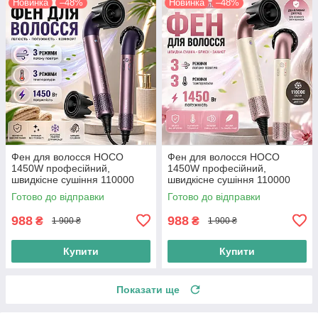
Новинка
–48%
Новинка
–48%
Фен для волосся HOCO
Фен для волосся HOCO
1450W професійний,
1450W професійний,
швидкісне сушіння 110000
швидкісне сушіння 110000
об/хв, 3 режими, 3 швидкості,
об/хв 3 режими 3 швидкості
Готово до відправки
Готово до відправки
іонізація, фен з
іонізація фен з
концентратором
концентратором, pink
988
988
₴
₴
1 900 ₴
1 900 ₴
Купити
Купити
Показати ще