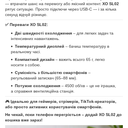
— втрачати шанс на перемогу або якісний контент.
XO SL02
рятує ситуацію. Просто підключи через USB-C — і за кілька
секунд відчуй різницю.
✅
Переваги XO SL02:
Дві швидкості охолодження
– для легких задач та
інтенсивних навантажень.
Температурний дисплей
– бачиш температуру в
реальному часі.
Компактний дизайн
– важить всього 65 г, легко
носити з собою.
Сумісність з більшістю смартфонів
–
регульований затискач (65–88 мм).
Потужне охолодження
– 4500 об/хв – це не іграшка,
а справжня вентиляційна станція.
🎮
Ідеально для геймерів, стрімерів, TikTok-креаторів,
або просто активних користувачів смартфонів.
Не чекай, поки телефон перегріється – додай XO SL02 до
кошика вже зараз!