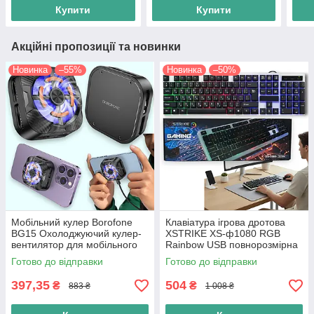
зарядка Type-C, чорний
смартфона, чорний
Купити
Купити
Акційні пропозиції та новинки
Новинка
–55%
Новинка
–50%
Мобільний кулер Borofone
Клавіатура ігрова дротова
BG15 Охолоджуючий кулер-
XSTRIKE XS-ф1080 RGB
вентилятор для мобільного
Rainbow USB повнорозмірна
телефону, чорний
ігрова клавіатура (104
Готово до відправки
Готово до відправки
клавіші, мембранна, чорна)
397,35
504
₴
₴
883 ₴
1 008 ₴