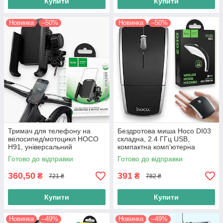
Купити
Купити
Новинка
–50%
Новинка
–50%
Тримач для телефону на
Бездротова миша Hoco DI03
велосипед/мотоцикл HOCO
складна, 2.4 ГГц USB,
H91, універсальний
компактна комп’ютерна
кронштейн на кермо 60–90
мишка для ноутбука, чорна
Готово до відправки
Готово до відправки
мм, велотримач для
смартфона, чорний
360,50
391
₴
₴
721 ₴
782 ₴
Купити
Купити
Новинка
–49%
Новинка
–49%