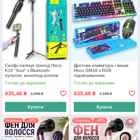
Селфі-палиця трипод Hoco
Дротова клавіатура і миша
K19 “Soul” з Bluetooth-
Hoco GM18 з RGB
пультом, монопод-штатив
підсвічуванням,
для смартфона,
Комп'ютерний комплект для
Готово до відправки
Готово до відправки
телескопічний селфі-штатив
геймерів, чорна
635,46
635,46
₴
₴
1 246 ₴
1 246 ₴
Купити
Купити
Новинка
–48%
Новинка
–48%