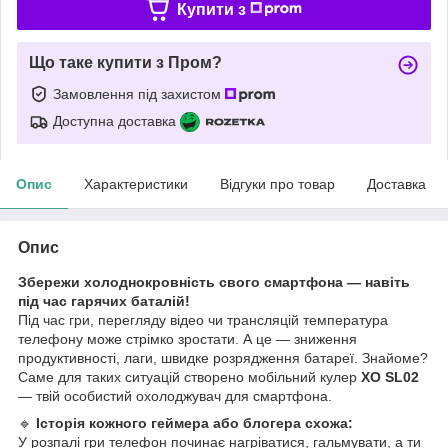
Купити з
Що таке купити з Пром?
Замовлення під захистом
Доступна доставка
Опис
Характеристики
Відгуки про товар
Доставка
Опис
Збережи холоднокровність свого смартфона — навіть
під час гарячих баталій!
Під час гри, перегляду відео чи трансляцій температура
телефону може стрімко зростати. А це — зниження
продуктивності, лаги, швидке розрядження батареї. Знайоме?
Саме для таких ситуацій створено мобільний кулер
XO SL02
— твій особистий охолоджувач для смартфона.
🔹
Історія кожного геймера або блогера схожа:
У розпалі гри телефон починає нагріватися, гальмувати, а ти