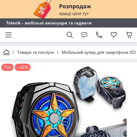
Televik - мобільні аксесуари та гаджети
Товари та послуги
Мобільний кулер для смартфона XO 
Топ
–25%