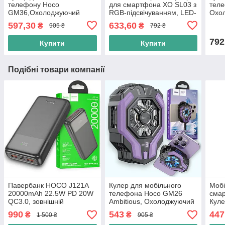
телефону Hoco
для смартфона XO SL03 з
тел
GM36,Охолоджуючий
RGB-підсвічуванням, LED-
Охо
мобільний кулер-
дисплеєм, MagSafe-
куле
597,30
633,60
₴
₴
905 ₴
792 ₴
вентилятор для
кріпленням, чорний
смар
смартфона, чорний
792
Купити
Купити
Подібні товари компанії
Павербанк HOCO J121A
Кулер для мобільного
Мобі
20000mAh 22.5W PD 20W
телефона Hoco GM26
сма
QC3.0, зовнішній
Ambitious, Охолоджуючий
Куле
акумулятор Power Bank з
мобільний кулер-
теле
990
543
447
₴
₴
1 500 ₴
905 ₴
LED дисплеєм, швидка
вентилятор для
Andr