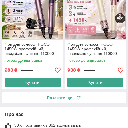
Фен для волосся HOCO
Фен для волосся HOCO
1450W професійний,
1450W професійний,
швидкісне сушіння 110000
швидкісне сушіння 110000
об/хв, 3 режими, 3 швидкості,
об/хв 3 режими 3 швидкості
Готово до відправки
Готово до відправки
іонізація, фен з
іонізація фен з
концентратором
концентратором, pink
988
988
₴
₴
1 900 ₴
1 900 ₴
Купити
Купити
Показати ще
Про нас
99% позитивних з 362 відгуків за рік