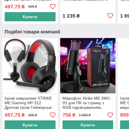
навушники гарнітура з
мікрофоном, LED
мік
497,75
₴
905 ₴
мікрофоном, чорний
підсвічування, білий
(Ка
1 235
1 6
₴
Купити
Подібні товари компанії
Ігрові навушники XTRIKE
Мікрофон Xtrike ME XMC-
Ігро
ME Gaming HP-312
03 для ПК та стриму з
ME 
Дротові ігрові Геймерські
RGB підсвічуванням,
мікр
навушники гарнітура з
Мікрофон ігровий,
3.5 
497,75
756
899
₴
₴
905 ₴
1 080 ₴
мікрофоном, чорний
Мікрофон для стриму,
чорний
Купити
Купити