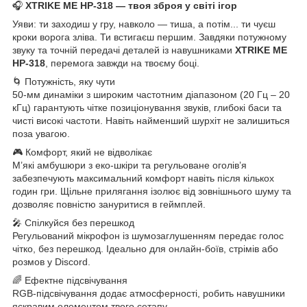
🎧
XTRIKE ME HP-318 — твоя зброя у світі ігор
Уяви: ти заходиш у гру, навколо — тиша, а потім... ти чуєш
кроки ворога зліва. Ти встигаєш першим. Завдяки потужному
звуку та точній передачі деталей із навушниками
XTRIKE ME
HP-318
, перемога завжди на твоєму боці.
🌀 Потужність, яку чути
50-мм динаміки з широким частотним діапазоном (20 Гц – 20
кГц) гарантують чітке позиціонування звуків, глибокі баси та
чисті високі частоти. Навіть найменший шурхіт не залишиться
поза увагою.
🎮 Комфорт, який не відволікає
М’які амбушюри з еко-шкіри та регульоване оголів’я
забезпечують максимальний комфорт навіть після кількох
годин гри. Щільне прилягання ізолює від зовнішнього шуму та
дозволяє повністю зануритися в геймплей.
🎤 Спілкуйся без перешкод
Регульований мікрофон із шумозаглушенням передає голос
чітко, без перешкод. Ідеально для онлайн-боїв, стрімів або
розмов у Discord.
🌈 Ефектне підсвічування
RGB-підсвічування додає атмосферності, робить навушники
яскравим елементом твого сетапу.