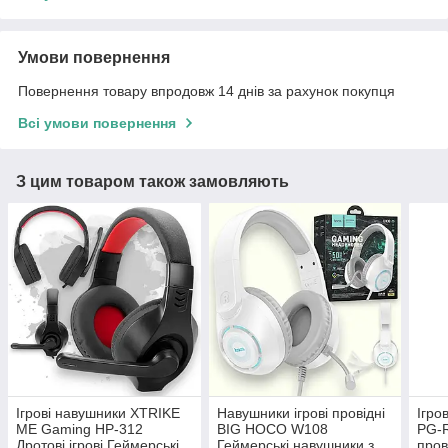
Умови повернення
Повернення товару впродовж 14 днів за рахунок покупця
Всі умови повернення
З цим товаром також замовляють
Ігрові навушники XTRIKE
Навушники ігрові провідні
Ігро
ME Gaming HP-312
BIG HOCO W108
PG-R
Дротові ігрові Геймерські
Геймерські навушники з
пров