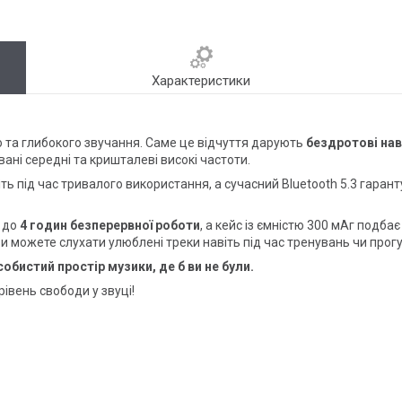
Характеристики
го та глибокого звучання. Саме це відчуття дарують
бездротові на
овані середні та кришталеві високі частоти.
 під час тривалого використання, а сучасний Bluetooth 5.3 гаранту
 до
4 годин безперервної роботи
, а кейс із ємністю 300 мАг подба
ви можете слухати улюблені треки навіть під час тренувань чи прог
обистий простір музики, де б ви не були.
івень свободи у звуці!