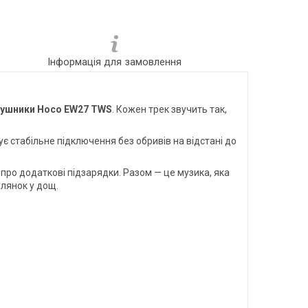
Інформація для замовлення
вушники Hoco EW27 TWS
. Кожен трек звучить так,
є стабільне підключення без обривів на відстані до
є про додаткові підзарядки. Разом — це музика, яка
улянок у дощ.