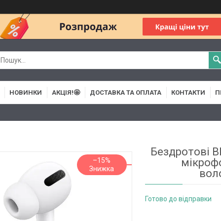
НОВИНКИ
АКЦІЯ!🤩
ДОСТАВКА ТА ОПЛАТА
КОНТАКТИ
П
Бездротові B
–15%
мікроф
воло
Готово до відправки