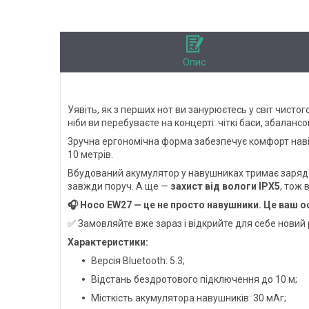
Опис
Уявіть, як з перших нот ви занурюєтесь у світ чисто
ніби ви перебуваєте на концерті: чіткі баси, збаланс
Зручна ергономічна форма забезпечує комфорт навіть
10 метрів.
Вбудований акумулятор у навушниках тримає заряд
завжди поруч. А ще —
захист від вологи IPX5
, тож 
🎧 Hoco EW27 — це не просто навушники. Це ваш ос
✅ Замовляйте вже зараз і відкрийте для себе новий р
Характеристики:
Версія Bluetooth: 5.3;
Відстань бездротового підключення до 10 м;
Місткість акумулятора навушників: 30 мАг;