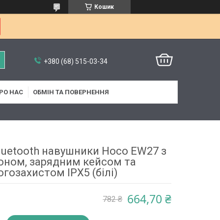
Кошик
+380 (68) 515-03-34
РО НАС
ОБМІН ТА ПОВЕРНЕННЯ
luetooth навушники Hoco EW27 з
оном, зарядним кейсом та
гозахистом IPX5 (білі)
664,70 ₴
782 ₴