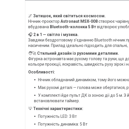
🌌
Затишок, який світиться космосом.
Нічник-проєктор
Astronaut MSX-008
створює чарівну
вбудована
Bluetooth-колонка 5 Вт
відтворює улюбл
🎧
2 в 1 — світло і музика.
Завдяки бездротовому з’єднанню Bluetooth нічник 
насиченим. Прилад ідеально підходить для спальні, 
🧑‍🚀
Стильний дизайн із рухомими деталями.
Фігурка астронавта має рухому голову та руки, що д
кольори проєкції, яскравість, швидкість руху зірок 
Особливості:
Нічник обладнаний динаміком, тому його можна
Має рухомі деталі — голова може обертатися, р
У комплекті йде пульт ДК із зоною дії до 5 м.
встановлювати таймер.
💡
Технічні характеристики:
Потужність LED: 3 Вт
Потужність динаміка: 5 Вт