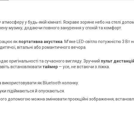
 атмосферу у будь-якій кімнаті. Яскраве зоряне небо на стелі допо
ену музику, додаючи повного занурення у спокій та комфорт.
працює як
портативна акустика
. М’яке LED-світло потужністю 3 Вт н
дитячої, вітальні або романтичного вечора.
одає оригінальності та сучасного вигляду. Зручний
пульт дистанцій
і навіть встановлювати
таймер
— усе, не встаючи з ліжка.
 використовувати як Bluetooth колонку.
уки підіймаються й опускаються.
 З його допомогою можна змінювати проєкційні зображення; встановл