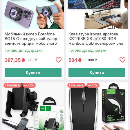
Мобільний кулер Borofone
Клавіатура ігрова дротова
BG15 Охолоджуючий кулер-
XSTRIKE XS-ф1080 RGB
вентилятор для мобільного
Rainbow USB повнорозмірна
телефону, чорний
ігрова клавіатура (104
Готово до відправки
Готово до відправки
клавіші, мембранна, чорна)
397,35
504
₴
₴
883 ₴
1 008 ₴
Купити
Купити
Новинка
–50%
Новинка
–50%