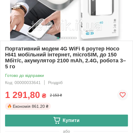
Портативний модем 4G WiFi 6 роутер Hoco
HI41 мобільний інтернет, microSIM, до 150
Мбіт/с, акумулятор 2100 mAh, 2.4G, робота 3–
5 го
Готово до відправки
Код: 00000033641
Роздріб
1 291,80
₴
2 153 ₴
Економія
861.20 ₴
Купити
або