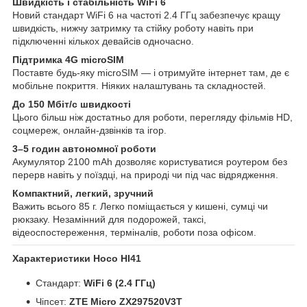
Швидкість і стабільність WiFi 6
Новий стандарт WiFi 6 на частоті 2.4 ГГц забезпечує кращу
швидкість, нижчу затримку та стійку роботу навіть при
підключенні кількох девайсів одночасно.
Підтримка 4G microSIM
Поставте будь-яку microSIM — і отримуйте інтернет там, де є
мобільне покриття. Ніяких налаштувань та складностей.
До 150 Мбіт/с швидкості
Цього більш ніж достатньо для роботи, перегляду фільмів HD,
соцмереж, онлайн-дзвінків та ігор.
3–5 годин автономної роботи
Акумулятор 2100 mAh дозволяє користуватися роутером без
перерв навіть у поїздці, на природі чи під час відрядження.
Компактний, легкий, зручний
Важить всього 85 г. Легко поміщається у кишені, сумці чи
рюкзаку. Незамінний для подорожей, таксі,
відеоспостереження, терміналів, роботи поза офісом.
Характеристики Hoco HI41
Стандарт:
WiFi 6 (2.4 ГГц)
Чіпсет:
ZTE Micro ZX297520V3T