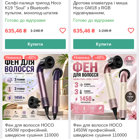
Селфі-палиця трипод Hoco
Дротова клавіатура і миша
K19 “Soul” з Bluetooth-
Hoco GM18 з RGB
пультом, монопод-штатив
підсвічуванням,
для смартфона,
Комп'ютерний комплект для
Готово до відправки
Готово до відправки
телескопічний селфі-штатив
геймерів, чорна
635,46
635,46
₴
₴
1 246 ₴
1 246 ₴
Купити
Купити
Новинка
–48%
Новинка
–48%
Фен для волосся HOCO
Фен для волосся HOCO
1450W професійний,
1450W професійний,
швидкісне сушіння 110000
швидкісне сушіння 110000