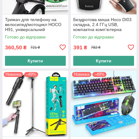
Тримач для телефону на
Бездротова миша Hoco DI03
велосипед/мотоцикл HOCO
складна, 2.4 ГГц USB,
H91, універсальний
компактна комп’ютерна
кронштейн на кермо 60–90
мишка для ноутбука, чорна
Готово до відправки
Готово до відправки
мм, велотримач для
смартфона, чорний
360,50
391
₴
₴
721 ₴
782 ₴
Купити
Купити
Новинка
–49%
Новинка
–49%