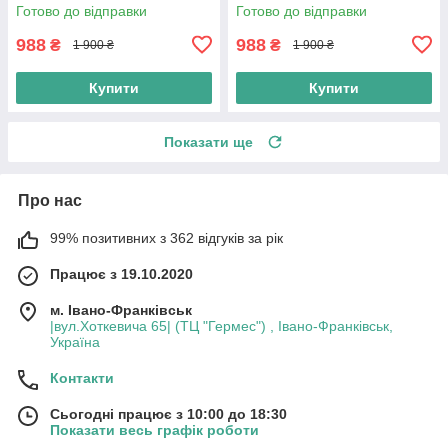
об/хв, 3 режими, 3 швидкості,
об/хв 3 режими 3 швидкості
Готово до відправки
Готово до відправки
іонізація, фен з
іонізація фен з
концентратором
концентратором, pink
988
988
₴
₴
1 900 ₴
1 900 ₴
Купити
Купити
Показати ще
Про нас
99% позитивних з 362 відгуків за рік
Працює з 19.10.2020
м. Івано-Франківськ
|вул.Хоткевича 65| (ТЦ "Гермес") , Івано-Франківськ,
Україна
Контакти
Сьогодні працює з 10:00 до 18:30
Показати весь графік роботи