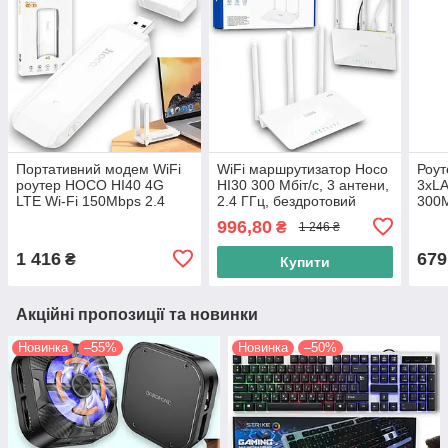
Портативний модем WiFi
WiFi маршрутизатор Hoco
Роут
роутер HOCO HI40 4G
HI30 300 Мбіт/с, 3 антени,
3xLA
LTE Wi-Fi 150Mbps 2.4
2.4 ГГц, бездротовий
300M
ГГц, бездротовий WiFi
роутер для дому та офісу,
996,80
₴
1 246 ₴
модем, білий
білий
1 416
679
₴
Купити
Акційні пропозиції та новинки
Новинка
–55%
Новинка
–50%