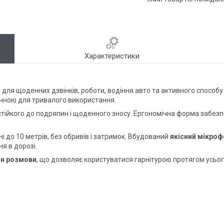
Характеристики
для щоденних дзвінків, роботи, водіння авто та активного способу
учною для тривалого використання.
стійкого до подряпин і щоденного зносу. Ергономічна форма забезпе
ні до 10 метрів, без обривів і затримок. Вбудований
якісний мікроф
я в дорозі.
ин розмови
, що дозволяє користуватися гарнітурою протягом усього