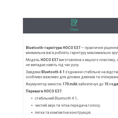
Опис
Bluetooth-гарнітура HOCO E37
— практичне рішення 
мінімальна вага роблять гарнітуру максимально зр
Модель
HOCO E37
виготовлена з міцного пластику, 
не випадає навіть під час руху.
Завдяки
Bluetooth 4.1
з’єднання стабільне на відста
особливо важливо для ділових дзвінків та спілкуванн
Акумулятор ємністю
170 mAh
забезпечує до
15 год
Переваги HOCO E37:
стабільний Bluetooth 4.1;
чистий звук та чітка передача голосу;
легка та компактна конструкція;