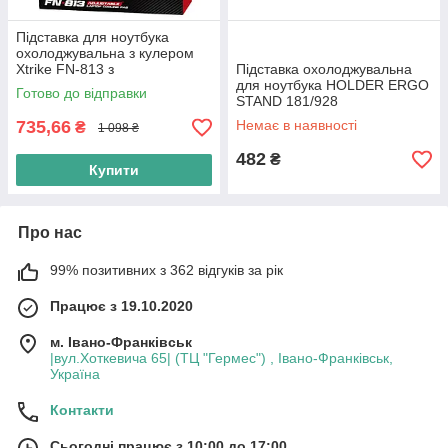
Підставка для ноутбука
охолоджувальна з кулером
Xtrike FN-813 з
Підставка охолоджувальна
регулюванням кута нахилу,
для ноутбука HOLDER ERGO
Готово до відправки
чорний
STAND 181/928
735,66
Немає в наявності
₴
1 098 ₴
482
₴
Купити
Про нас
99% позитивних з 362 відгуків за рік
Працює з 19.10.2020
м. Івано-Франківськ
|вул.Хоткевича 65| (ТЦ "Гермес") , Івано-Франківськ,
Україна
Контакти
Сьогодні працює з 10:00 до 17:00