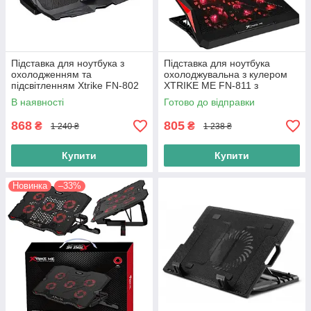
Підставка для ноутбука з
Підставка для ноутбука
охолодженням та
охолоджувальна з кулером
підсвітленням Xtrike FN-802
XTRIKE ME FN-811 з
Cooling Fan 2USB,
регулюванням кута нахилу,
В наявності
Готово до відправки
регулювання кута
чорний
868
805
₴
₴
1 240 ₴
1 238 ₴
Купити
Купити
Новинка
–33%