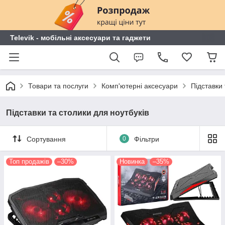
Televik - мобільні аксесуари та гаджети
Товари та послуги
Комп'ютерні аксесуари
Підставки 
Підставки та столики для ноутбуків
Сортування
0
Фільтри
Топ продажів
–30%
Новинка
–35%