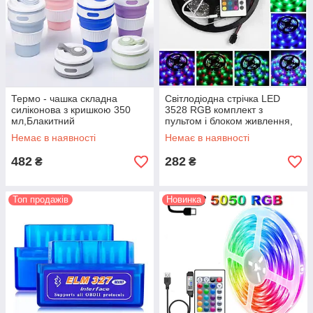
Термо - чашка складна
Світлодіодна стрічка LED
силіконова з кришкою 350
3528 RGB комплект з
мл,Блакитний
пультом і блоком живлення,
Різнокольорова стрічка
Немає в наявності
Немає в наявності
діодна!
482
282
₴
₴
Топ продажів
Новинка