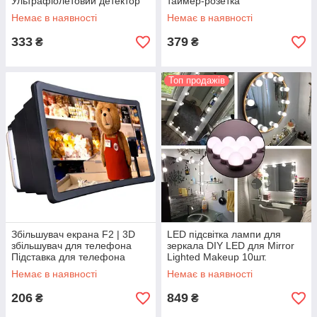
Ультрафіолетовий детектор
таймер-розетка
купюр, Прилад для перевірки
Немає в наявності
Немає в наявності
в
333
379
₴
₴
Топ продажів
Збільшувач екрана F2 | 3D
LED підсвітка лампи для
збільшувач для телефона
зеркала DIY LED для Mirror
Підставка для телефона
Lighted Makeup 10шт.
збільшувач екрана
Немає в наявності
Немає в наявності
206
849
₴
₴