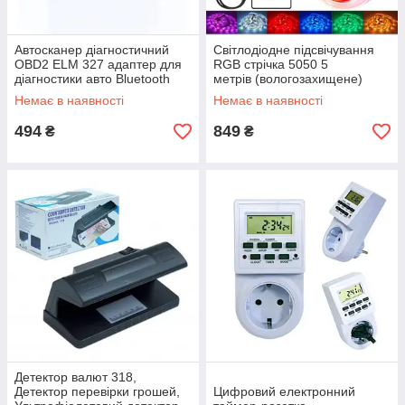
Автосканер діагностичний
Світлодіодне підсвічування
OBD2 ELM 327 адаптер для
RGB стрічка 5050 5
діагностики авто Bluetooth
метрів (вологозахищене)
Багатобарвна RGB
Немає в наявності
Немає в наявності
стрічка,Світлодіодна LED
стрічка
494
849
₴
₴
Детектор валют 318,
Детектор перевірки грошей,
Цифровий електронний