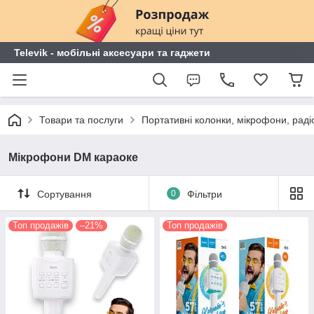
Televik - мобільні аксесуари та гаджети
Товари та послуги
Портативні колонки, мікрофони, раді
Мікрофони DM караоке
Сортування
0
Фільтри
Топ продажів
–21%
Топ продажів