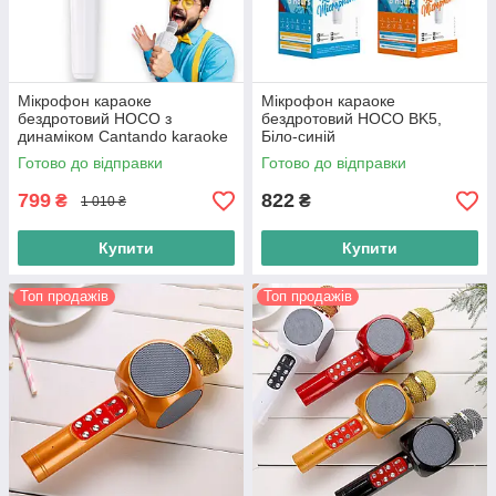
Мікрофон караоке
Мікрофон караоке
бездротовий HOCO з
бездротовий HOCO BK5,
динаміком Cantando karaoke
Біло-синій
microphone, Білий
Готово до відправки
Готово до відправки
799
822
₴
₴
1 010 ₴
Купити
Купити
Топ продажів
Топ продажів