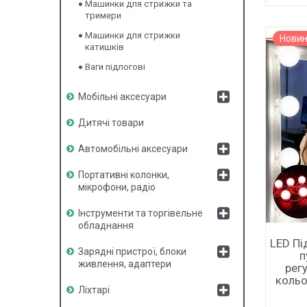
Машинки для стрижки та
тримери
Машинки для стрижки
Нови
катишків
Ваги підлогові
Мобільні аксесуари
Дитячі товари
Автомобільні аксесуари
Портативні колонки,
мікрофони, радіо
Інструменти та торгівельне
обладнання
LED Пі
Зарядні пристрої, блоки
п
живлення, адаптери
рег
кольо
Ліхтарі