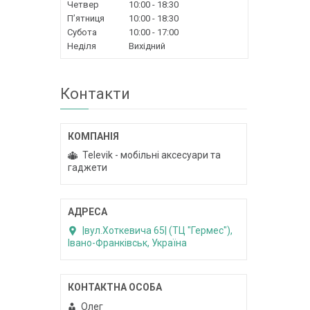
Четвер
10:00
18:30
Пʼятниця
10:00
18:30
Субота
10:00
17:00
Неділя
Вихідний
Контакти
Televik - мобільні аксесуари та
гаджети
|вул.Хоткевича 65| (ТЦ "Гермес"),
Івано-Франківськ, Україна
Олег