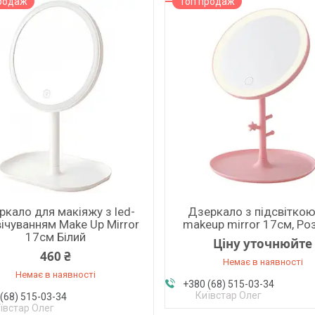
родаж
Топ продаж
ркало для макіяжу з led-
Дзеркало з підсвіткою
вічуванням Make Up Mirror
makeup mirror 17см, Ро
17см Білий
Ціну уточнюйте
460 ₴
Немає в наявності
Немає в наявності
+380 (68) 515-03-34
Київстар Олег
(68) 515-03-34
ївстар Олег