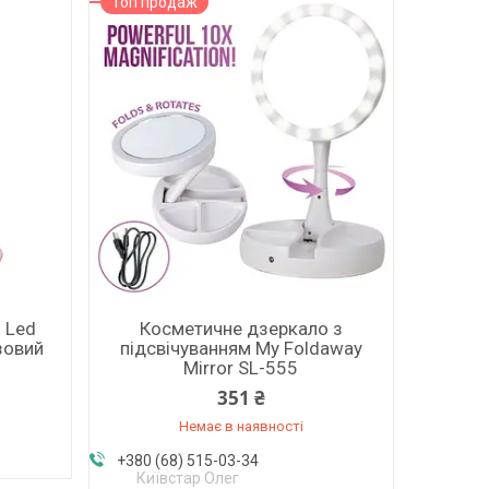
Топ продаж
 Led
Косметичне дзеркало з
зовий
підсвічуванням My Foldaway
Mirror SL-555
351 ₴
Немає в наявності
+380 (68) 515-03-34
Київстар Олег