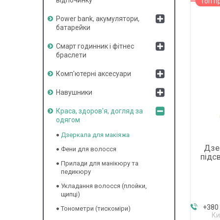
Топ п
Power bank, акумулятори,
батарейки
Смарт годинник і фітнес
браслети
Комп'ютерні аксесуари
Навушники
Краса, здоров'я, догляд за
одягом
Дзеркала для макіяжа
Дзе
Фени для волосся
підс
Прилади для манікюру та
педикюру
Укладання волосся (плойки,
щипці)
+380 
Тонометри (тискоміри)
Ки