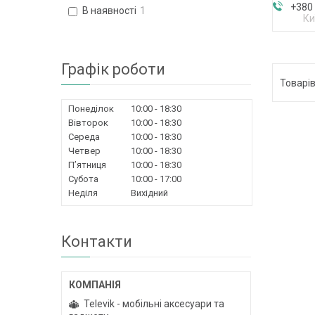
+380 
В наявності
1
Ки
Графік роботи
Понеділок
10:00
18:30
Вівторок
10:00
18:30
Середа
10:00
18:30
Четвер
10:00
18:30
Пʼятниця
10:00
18:30
Субота
10:00
17:00
Неділя
Вихідний
Контакти
Televik - мобільні аксесуари та