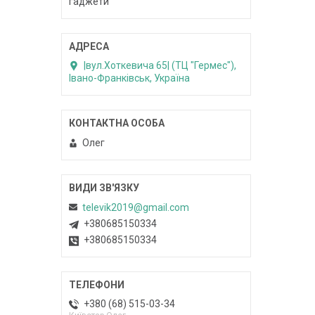
гаджети
|вул.Хоткевича 65| (ТЦ "Гермес"),
Івано-Франківськ, Україна
Олег
televik2019@gmail.com
+380685150334
+380685150334
+380 (68) 515-03-34