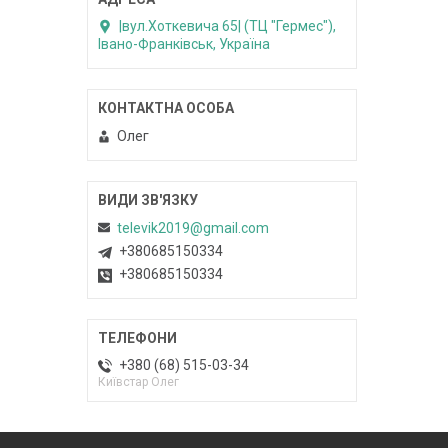
|вул.Хоткевича 65| (ТЦ "Гермес"),
Івано-Франківськ, Україна
Олег
televik2019@gmail.com
+380685150334
+380685150334
+380 (68) 515-03-34
Київстар Олег