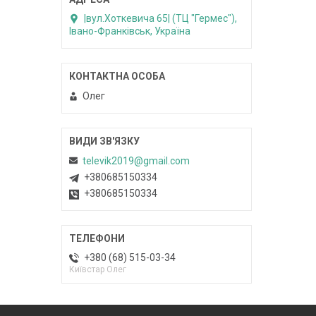
|вул.Хоткевича 65| (ТЦ "Гермес"),
Івано-Франківськ, Україна
Олег
televik2019@gmail.com
+380685150334
+380685150334
+380 (68) 515-03-34
Київстар Олег