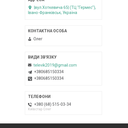
|вул.Хоткевича 65| (ТЦ "Гермес"),
Івано-Франківськ, Україна
Олег
televik2019@gmail.com
+380685150334
+380685150334
+380 (68) 515-03-34
Київстар Олег