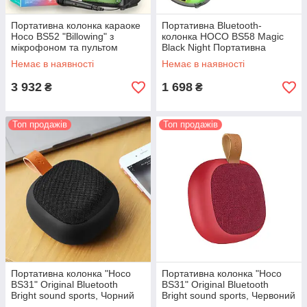
Портативна колонка караоке
Портативна Bluetooth-
Hoco BS52 "Billowing" з
колонка HOCO BS58 Magic
мікрофоном та пультом
Black Night Портативна
управління, чорна
акустика, чорна
Немає в наявності
Немає в наявності
3 932
1 698
₴
₴
Топ продажів
Топ продажів
Портативна колонка "Hoco
Портативна колонка "Hoco
BS31" Original Bluetooth
BS31" Original Bluetooth
Bright sound sports, Чорний
Bright sound sports, Червоний