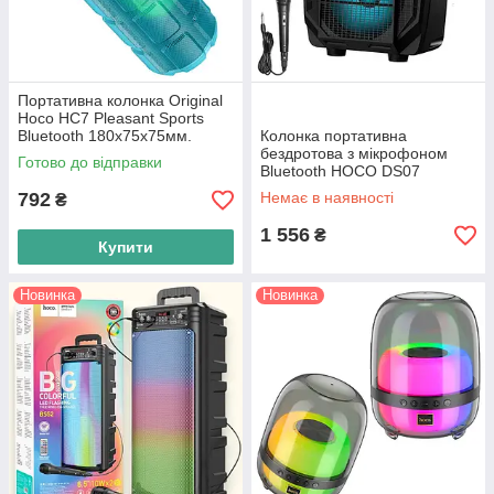
Портативна колонка Original
Hoco HC7 Pleasant Sports
Bluetooth 180x75x75мм.
Колонка портативна
Бірюзовий
бездротова з мікрофоном
Готово до відправки
Bluetooth HOCO DS07
792
Немає в наявності
₴
1 556
₴
Купити
Новинка
Новинка