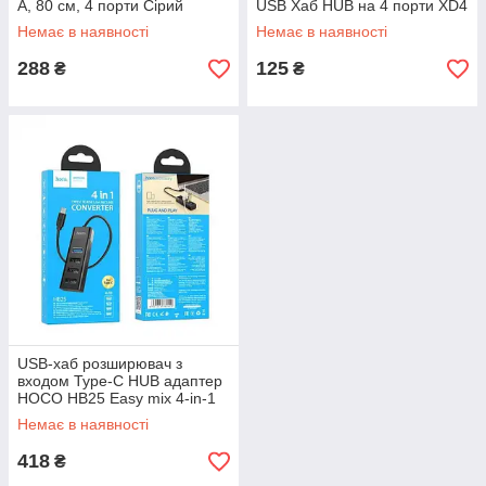
A, 80 см, 4 порти Сірий
USB Хаб HUB на 4 порти XD4
Немає в наявності
Немає в наявності
288
125
₴
₴
USB-хаб розширювач з
входом Type-C HUB адаптер
HOCO HB25 Easy mix 4-in-1
converter (USB3.0+3*USB2.0
Немає в наявності
418
₴