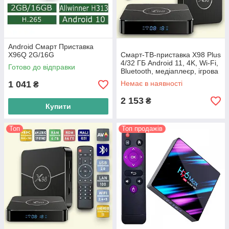
Android Смарт Приставка
X96Q 2G/16G
Смарт-ТВ-приставка X98 Plus
4/32 ГБ Android 11, 4K, Wi-Fi,
Готово до відправки
Bluetooth, медіаплеєр, ігрова
консоль, IPTV
1 041
Немає в наявності
₴
2 153
₴
Купити
Топ
Топ продажів