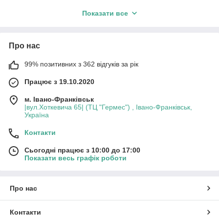
Чому вигідно придбати ANDROID TV BOX приставку?
Показати все
Андроїд – одна з найпопулярніших і найпростіших в
управлінні операційних систем для оснащення домашнього
ТБ СМАРТ-функціями з кількох причин:
Про нас
Для Android створено величезну кількість програм для
мультимедійних завдань;
99% позитивних з 362 відгуків за рік
Зручний інтерфейс адаптований спеціально під СМАРТ ТВ;
Система не потребує великих обсягів пам'яті та потужного
Працює з 19.10.2020
процесора – отже, навіть недорога приставка на Андроїді
працюватиме без збоїв.
м. Івано-Франківськ
|вул.Хоткевича 65| (ТЦ "Гермес") , Івано-Франківськ,
Україна
ТБ Приставку на Android легко підключити, вона сумісна
майже з усіма моделями телевізора, навіть старими. І
Контакти
ключова перевага – низька вартість. Адже навіть
найпотужніша ТВ-приставка на Андроїді обійдеться дешевше
Сьогодні працює з 10:00 до 17:00
за новий SmartTV.
Показати весь графік роботи
Про нас
Контакти