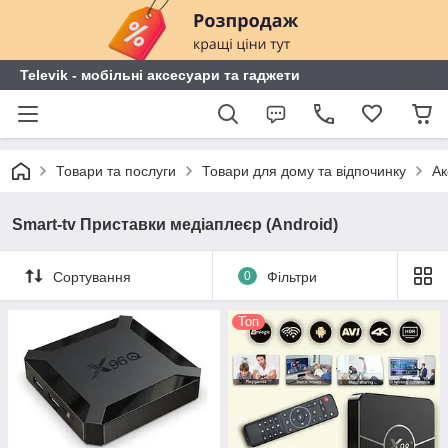
Televik - мобільні аксесуари та гаджети
Товари та послуги
Товари для дому та відпочинку
Ак
Smart-tv Приставки медіаплеєр (Android)
Сортування
0
Фільтри
Топ